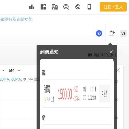
2886 現金流
leaderboard
public
phone_iphone
註冊 / 登入
量表
2886 現金流量表
解鎖即時及進階功能
notification_add
VS
到價通知
close
更強大的進階價量圖表
自訂我的版面
view_quilt
完整內容，僅限註冊會員使用
fullscreen
close
註冊/登入解鎖
20
MA:
60
MA:
MA 設定
settings
55
50
45