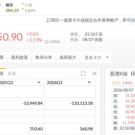
arrow_drop_down
9
櫃買
7.18
arrow_drop_down
384.19
1.83
%
訂閱任一進階卡片或綁定合作券商帳戶，即可
50.90
+0.60
總量:
22,565
張
+1.19%
更新:
08/07 收盤
非即時
股
股利政策
集保分布
成長能力
arrow_drop_down
fullscreen
close
股價K線
期
多期
5
MA:
10
MA:
2026/08/07
開
:
51.20
高
:
51.20
-53,949.84
-133,113.58
低
:
50.40
收
:
50.90
漲
:
+0.60
幅
:
+1.19%
量
:
22,565張
750.40
360.98