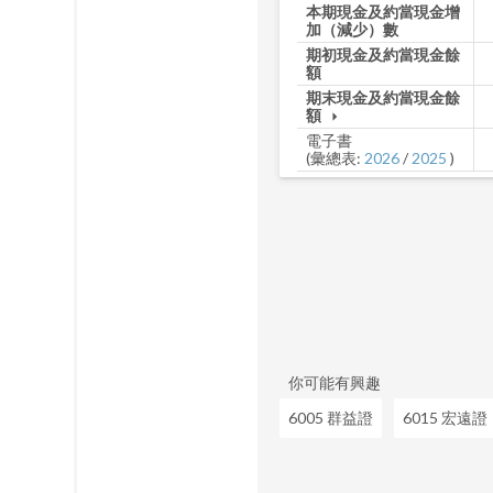
本期現金及約當現金增
加（減少）數
期初現金及約當現金餘
額
期末現金及約當現金餘
額
arrow_drop_down
電子書
(彙總表:
2026
/
2025
)
你可能有興趣
6005 群益證
6015 宏遠證