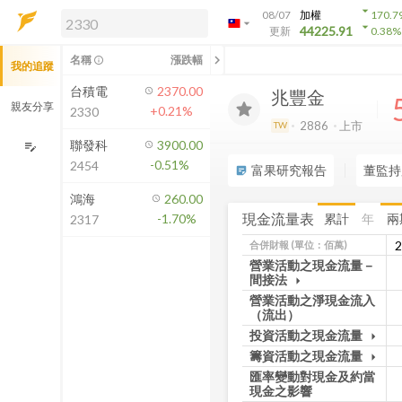
arrow_drop_down
08/07
加權
170.7
arrow_drop_down
arrow_drop_down
解鎖即時行情及進階功能
44225.91
更新
0.38
%
「綁定合作券商帳戶」或「訂閱任一
chevron_left
名稱
漲跌幅
info_outline
我的追蹤
方案」，即可解鎖以下功能：
即時行情
台積電
2370.00
兆豐金
即時市況與排行
親友分享
+0.21%
2330
到價通知
2886
上市
TW
成交金額熱力圖
聯發科
3900.00
edit_note
-0.51%
2454
前往方案訂閱
富果研究報告
董監持
sticky_note_2
如何綁定合作券商
鴻海
260.00
現金流量表
累計
年
兩
-1.70%
2317
合併財報
(單位：佰萬)
營業活動之現金流量－
間接法
arrow_drop_down
營業活動之淨現金流入
（流出）
投資活動之現金流量
arrow_drop_down
籌資活動之現金流量
arrow_drop_down
匯率變動對現金及約當
現金之影響