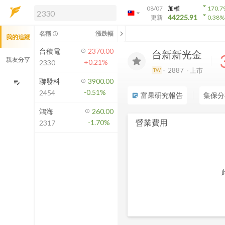
arrow_drop_down
08/07
加權
170.7
arrow_drop_down
arrow_drop_down
解鎖即時行情及進階功能
44225.91
更新
0.38
%
「綁定合作券商帳戶」或「訂閱任一
chevron_left
名稱
漲跌幅
info_outline
我的追蹤
方案」，即可解鎖以下功能：
即時行情
台積電
2370.00
台新新光金
即時市況與排行
親友分享
+0.21%
2330
到價通知
2887
上市
TW
成交金額熱力圖
聯發科
3900.00
edit_note
-0.51%
2454
前往方案訂閱
富果研究報告
集保分
sticky_note_2
如何綁定合作券商
鴻海
260.00
營業費用
-1.70%
2317