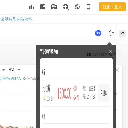
2887 營業費
leaderboard
public
phone_iphone
註冊 / 登入
用
2887 營業費用
解鎖即時及進階功能
notification_add
VS
到價通知
close
更強大的進階價量圖表
自訂我的版面
view_quilt
完整內容，僅限註冊會員使用
fullscreen
close
註冊/登入解鎖
20
MA:
60
MA:
MA 設定
settings
35
30
25