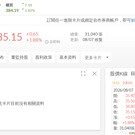
arrow_drop_down
9
櫃買
7.18
arrow_drop_down
384.19
1.83
%
訂閱任一進階卡片或綁定合作券商帳戶，即可
35.15
+0.65
總量:
31,040
張
+1.88%
更新:
08/07 收盤
非即時
布
董監持股
股利政策
基本資料
arrow_drop_down
fullscreen
close
股價K線
5
MA:
10
MA:
2026/08/07
開
:
35.40
高
:
35.50
此卡片目前沒有相關資料
低
:
34.80
收
:
35.15
漲
:
+0.65
幅
:
+1.88%
量
:
31,040張