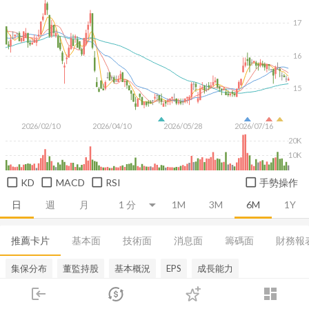
17
16
15
2026/02/10
2026/04/10
2026/05/28
2026/07/16
20K
10K
KD
MACD
RSI
手勢操作
日
週
月
1M
3M
6M
1Y
推薦卡片
基本面
技術面
消息面
籌碼面
財務報
集保分布
董監持股
基本概況
EPS
成長能力
login
dashboard
市場
追蹤
下單
交易
登入