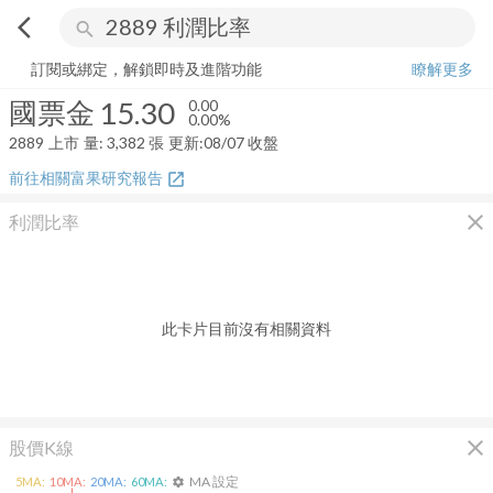
arrow_back_ios
search
國票金
15.30
0.00%
量:
3,382
張
訂閱或綁定，解鎖即時及進階功能
瞭解更多
國票金
15.30
0.00
0.00%
2889
上市
量:
3,382
張
更新:
08/07 收盤
前往相關富果研究報告
open_in_new
close
利潤比率
此卡片目前沒有相關資料
close
股價K線
MA 設定
5
MA:
10
MA:
20
MA:
60
MA:
settings