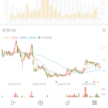
往往意味著未來幾季的營收與獲利將同步走強。這張卡片
8.0B
150M
讓你在市場還沒反應前，就能搶先洞察企業的成長訊號。
6.0B
100M
4.0B
50M
2.0B
0.0
0.0
2020Q1
2020Q4
2021Q3
2022Q2
2023Q1
2023Q4
2024Q3
2025Q2
close
股價K線
MA 設定
5
MA:
10
MA:
20
MA:
60
MA:
settings
17
16
15
2026/02/10
2026/04/10
2026/05/28
2026/07/16
20K
10K
login
dashboard
KD
MACD
RSI
手勢操作
市場
追蹤
下單
交易
登入