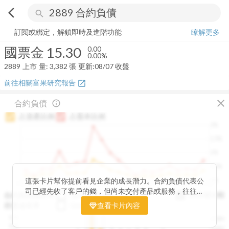
arrow_back_ios
search
國票金
15.30
0.00%
量:
3,382
張
訂閱或綁定，解鎖即時及進階功能
瞭解更多
國票金
15.30
0.00
0.00%
2889
上市
量:
3,382
張
更新:
08/07 收盤
前往相關富果研究報告
open_in_new
close
合約負債
info_outline
占資產比例
占股本比例
2%
1.5%
1%
0.5%
0%
這張卡片幫你提前看見企業的成長潛力。合約負債代表公
2020Q1
2020Q4
2021Q3
2022Q2
2023Q1
2023Q4
2024Q3
2025Q2
司已經先收了客戶的錢，但尚未交付產品或服務，往往是
與存貨比較
合約負債成長率
QoQ
YoY
未來營收的先行指標。透過觀察合約負債的季度變化與其
存貨成長率
QoQ
查看卡片內容
YoY
佔資產、股本的比例，你可以判斷企業手中訂單是否穩定
12B
250M
成長、營收動能是否正在累積。當合約負債持續上升時，
10B
200M