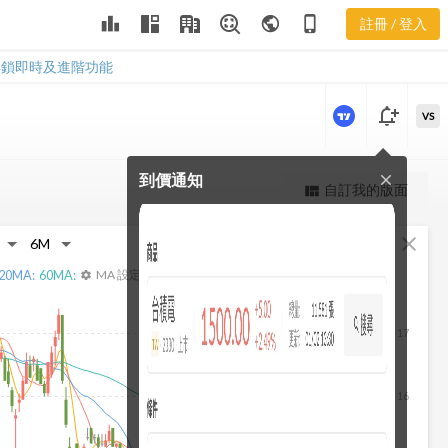
2889 杜邦分
leaderboard
public
phone_iphone
註冊 / 登入
析
2889 杜邦分析
解鎖即時及進階功能
notification_add
VS
到價通知
close
更強大的進階價量圖表
自訂我的版面
view_quilt
完整內容，僅限註冊會員使用
fullscreen
close
註冊/登入解鎖
20
MA:
60
MA:
MA 設定
settings
17
16