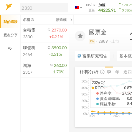
arrow_drop_down
08/07
加權
170.7
arrow_drop_down
arrow_drop_down
解鎖即時行情及進階功能
44225.91
更新
0.38
%
「綁定合作券商帳戶」或「訂閱任一
chevron_left
名稱
漲跌幅
info_outline
我的追蹤
方案」，即可解鎖以下功能：
即時行情
台積電
2370.00
國票金
即時市況與排行
親友分享
+0.21%
2330
到價通知
2889
上市
TW
成交金額熱力圖
聯發科
3900.00
edit_note
-0.51%
2454
前往方案訂閱
富果研究報告
基本概
sticky_note_2
如何綁定合作券商
鴻海
260.00
杜邦分析
季
年
近四
-1.70%
info_outline
2317
50%
2026 Q1
ROE
:
0.8
40%
淨利率
:
27.5
30%
資產週轉率
:
0.
20%
權益乘數
:
8.
10%
0%
2021
2022