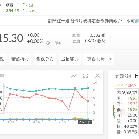
arrow_drop_down
9
櫃買
7.18
arrow_drop_down
384.19
1.83
%
訂閱任一進階卡片或綁定合作券商帳戶，即可
15.30
+0.00
總量:
3,382
張
+0.00%
更新:
08/07 收盤
非即時
況
董監持股
集保分布
成長能力
arrow_drop_down
fullscreen
close
show_chart
股價K線
季
10
5
MA:
10
MA:
8
7%
2026/08/07
6
6%
開
:
15.25
00
高
:
15.35
4
43
低
:
15.25
2
收
:
15.30
0
漲
:
+0.00
2023
2024
2025
2026
2026Q1
幅
:
+0.00%
量
:
3,382張