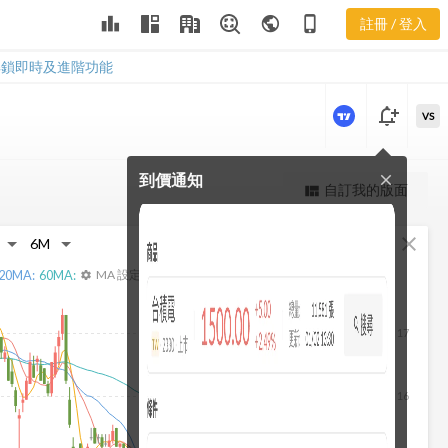
2889 股價營
leaderboard
public
phone_iphone
註冊 / 登入
收比
2889 股價營收比
解鎖即時及進階功能
notification_add
VS
到價通知
close
更強大的進階價量圖表
自訂我的版面
view_quilt
完整內容，僅限註冊會員使用
fullscreen
close
註冊/登入解鎖
20
MA:
60
MA:
MA 設定
settings
17
16