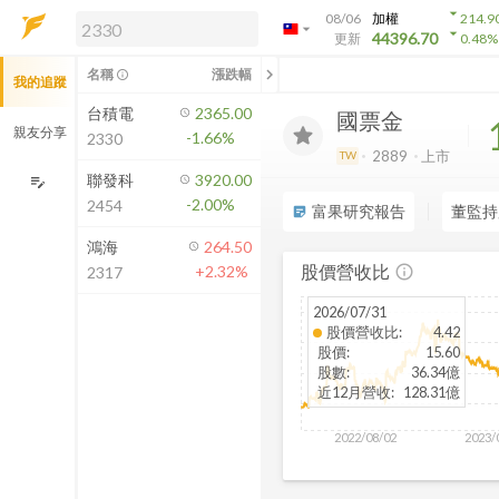
arrow_drop_down
08/06
加權
214.9
arrow_drop_down
arrow_drop_down
解鎖即時行情及進階功能
44396.70
更新
0.48
%
「綁定合作券商帳戶」或「訂閱任一
chevron_left
名稱
漲跌幅
info_outline
我的追蹤
方案」，即可解鎖以下功能：
即時行情
台積電
2365.00
國票金
即時市況與排行
親友分享
-1.66%
2330
到價通知
2889
上市
TW
成交金額熱力圖
聯發科
3920.00
edit_note
-2.00%
2454
前往方案訂閱
富果研究報告
董監持
sticky_note_2
如何綁定合作券商
鴻海
264.50
股價營收比
+2.32%
info_outline
2317
2026/07/31
股價營收比
:
4.42
股價
:
15.60
股數
:
36.34億
近12月營收
:
128.31億
2022/08/02
2023/