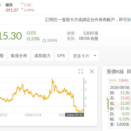
arrow_drop_up
0
櫃買
7.62
arrow_drop_up
391.37
1.99
%
訂閱任一進階卡片或綁定合作券商帳戶，即可
15.30
-0.05
總量:
5,830
張
-0.33%
更新:
08/06 收盤
非即時
股
集保分布
成長能力
EPS
arrow_drop_down
fullscreen
close
股價K線
5
MA:
10
MA:
8
2026/08/06
7
開
:
15.30
高
:
15.40
6
低
:
15.20
5
收
:
15.30
跌
:
-0.05
09/21
2024/11/14
2026/01/02
2026/07/31
幅
:
-0.33%
量
:
5,830張