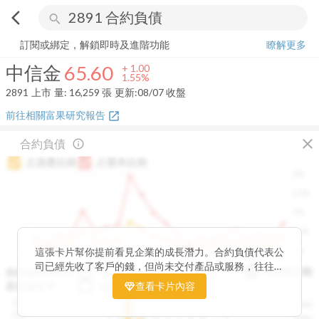
arrow_back_ios
search
中信金
65.60
+
1.55%
量:
16,259
張
訂閱或綁定，解鎖即時及進階功能
瞭解更多
中信金
65.60
+
1.00
1.55%
2891
上市
量:
16,259
張
更新:
08/07 收盤
前往相關富果研究報告
open_in_new
close
合約負債
info_outline
占資產比例
占股本比例
2%
1.5%
1%
0.5%
0%
這張卡片幫你提前看見企業的成長潛力。合約負債代表公
2020Q1
2020Q4
2021Q3
2022Q2
2023Q1
2023Q4
2024Q3
2025Q2
司已經先收了客戶的錢，但尚未交付產品或服務，往往是
與存貨比較
合約負債成長率
QoQ
YoY
未來營收的先行指標。透過觀察合約負債的季度變化與其
存貨成長率
QoQ
查看卡片內容
YoY
佔資產、股本的比例，你可以判斷企業手中訂單是否穩定
12B
250M
成長、營收動能是否正在累積。當合約負債持續上升時，
10B
200M