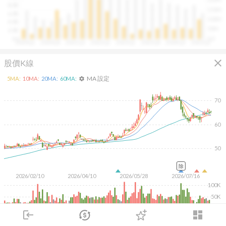
往往意味著未來幾季的營收與獲利將同步走強。這張卡片
8.0B
150M
讓你在市場還沒反應前，就能搶先洞察企業的成長訊號。
6.0B
100M
4.0B
50M
2.0B
0.0
0.0
2020Q1
2020Q4
2021Q3
2022Q2
2023Q1
2023Q4
2024Q3
2025Q2
close
股價K線
MA 設定
5
MA:
10
MA:
20
MA:
60
MA:
settings
70
60
50
除
2026/02/10
2026/04/10
2026/05/28
2026/07/16
100K
50K
login
dashboard
KD
MACD
RSI
手勢操作
市場
追蹤
下單
交易
登入