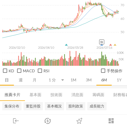
70
60
50
除
2026/02/10
2026/04/10
2026/05/28
2026/07/16
100K
50K
KD
MACD
RSI
手勢操作
日
週
月
1M
3M
6M
1Y
推薦卡片
基本面
技術面
消息面
籌碼面
財務報
集保分布
董監持股
基本概況
股利政策
成長能力
login
dashboard
市場
追蹤
下單
交易
登入