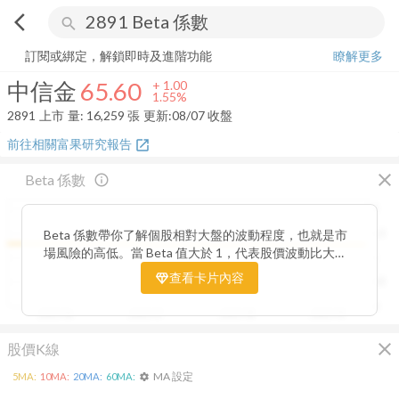
arrow_back_ios
search
中信金
65.60
+
1.55%
量:
16,259
張
訂閱或綁定，解鎖即時及進階功能
瞭解更多
中信金
65.60
+
1.00
1.55%
2891
上市
量:
16,259
張
更新:
08/07 收盤
前往相關富果研究報告
open_in_new
close
Beta 係數
info_outline
2
Beta 係數帶你了解個股相對大盤的波動程度，也就是市
1.5
場風險的高低。當 Beta 值大於 1，代表股價波動比大盤
1
更劇烈，屬於高風險高報酬型；若 Beta 值小於 1，則表
查看卡片內容
0.5
示波動相對穩定，抗跌性較強。透過觀察 Beta 值的變化
趨勢，你能判斷公司股價在不同市場階段的敏感度，進一
0
2025/06
2025/07
2025/08
2025/09
步衡量投資組合的整體風險與潛在報酬。
close
股價K線
MA 設定
5
MA:
10
MA:
20
MA:
60
MA:
settings