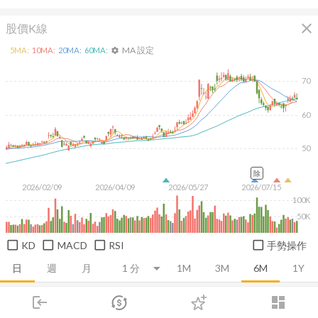
close
股價K線
MA 設定
5
MA:
10
MA:
20
MA:
60
MA:
settings
70
60
50
除
2026/02/09
2026/04/09
2026/05/27
2026/07/15
100K
50K
KD
MACD
RSI
手勢操作
日
週
月
1M
3M
6M
1Y
login
dashboard
推薦卡片
基本面
技術面
消息面
籌碼面
財務報
市場
追蹤
下單
交易
登入