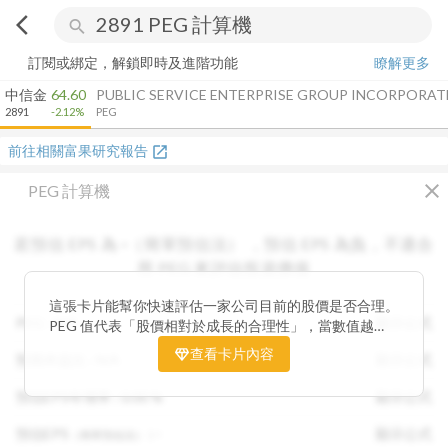
arrow_back_ios
search
訂閱或綁定，解鎖即時及進階功能
瞭解更多
中信金
64.60
PUBLIC SERVICE ENTERPRISE GROUP INCORPORAT
2891
-2.12%
PEG
前往相關富果研究報告
open_in_new
close
PEG 計算機
若預估 EPS 為
-
（簡單預估法）
，
預估 EPS
為負，不適合
用 PEG 來評估投資價值
這張卡片能幫你快速評估一家公司目前的股價是否合理。
PEG :
N/A
顯示公式
PEG 值代表「股價相對於成長的合理性」，當數值越
低，通常表示股票價格尚未充分反映公司未來的獲利成長
查看卡片內容
預期本益比 :
N/A
顯示公式
潛力，具備投資吸引力。 卡片同時顯示預估 EPS、年增
率與本益比，幫助你從成長與估值兩個角度雙重判斷，找
預估EPS年增率 :
0.00
%
顯示公式
出真正被低估的潛力股，讓投資決策更有依據。
預估EPS
:
-
顯示公式
（簡單預估法）