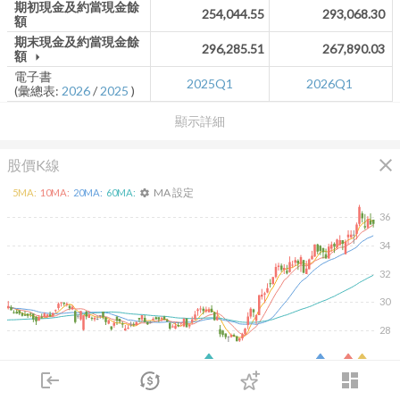
期初現金及約當現金餘
254,044.55
293,068.30
額
期末現金及約當現金餘
296,285.51
267,890.03
額
arrow_drop_down
電子書
2025Q1
2026Q1
(彙總表:
2026
/
2025
)
顯示詳細
close
股價K線
MA 設定
5
MA:
10
MA:
20
MA:
60
MA:
settings
36
34
32
30
28
2026/02/10
2026/04/10
2026/05/28
2026/07/16
login
dashboard
150K
市場
追蹤
下單
交易
登入
100K