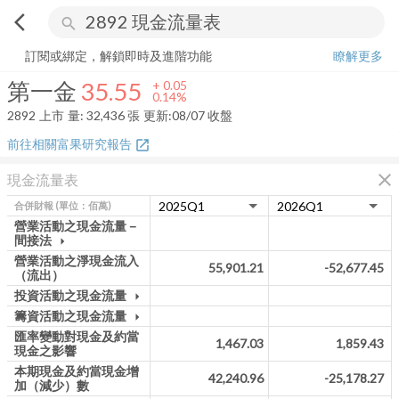
arrow_back_ios
search
第一金
35.55
+
0.14%
量:
32,436
張
訂閱或綁定，解鎖即時及進階功能
瞭解更多
第一金
35.55
+
0.05
0.14%
2892
上市
量:
32,436
張
更新:
08/07 收盤
前往相關富果研究報告
open_in_new
close
現金流量表
合併財報
(單位：佰萬)
營業活動之現金流量－
間接法
arrow_drop_down
營業活動之淨現金流入
55,901.21
-52,677.45
（流出）
投資活動之現金流量
arrow_drop_down
籌資活動之現金流量
arrow_drop_down
匯率變動對現金及約當
1,467.03
1,859.43
現金之影響
本期現金及約當現金增
42,240.96
-25,178.27
加（減少）數