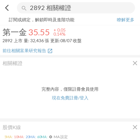
arrow_back_ios
search
第一金
35.55
+
0.14%
量:
32,436
張
訂閱或綁定，解鎖即時及進階功能
瞭解更多
第一金
35.55
+
0.05
0.14%
2892
上市
量:
32,436
張
更新:
08/07 收盤
前往相關富果研究報告
open_in_new
close
相關權證
完整內容，僅限註冊會員使用
現在免費註冊/登入
close
股價K線
MA 設定
5
MA:
10
MA:
20
MA:
60
MA:
settings