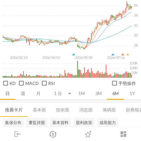
36
34
32
30
28
2026/02/10
2026/04/10
2026/05/28
2026/07/16
150K
100K
50K
KD
MACD
RSI
手勢操作
日
週
月
1M
3M
6M
1Y
推薦卡片
基本面
技術面
消息面
籌碼面
財務報
集保分布
董監持股
基本資料
股利政策
成長能力
login
dashboard
市場
追蹤
下單
交易
登入