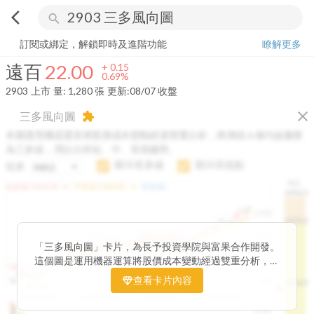
arrow_back_ios
search
遠百
22.00
+
0.69%
量:
1,280
張
訂閱或綁定，解鎖即時及進階功能
瞭解更多
遠百
22.00
+
0.15
0.69%
2903
上市
量:
1,280
張
更新:
08/07 收盤
close
三多風向圖
extension
本圖運用機器運算將股價成本變動經過雙重分析，將傳統 6 條均線彙整
為三多線，用以分析短、中、長期趨勢。
顯示長多線
顯示高低點
短多
H.C.
arrow_drop_up
arrow_drop_up
短多線:
1426.00
中多線:
1366.85
長多線:
-
1496.0
1,400
1474.0
1195.22
1185.26
1,200
1155.38
1100.60
「三多風向圖」卡片，為長予投資學院與富果合作開發。
1140.44
1130.48
1120.52
1060.76
1,000
這個圖是運用機器運算將股價成本變動經過雙重分析，把
899.40
傳統 6 條均線彙整為三多線，用以分析短、中、長期股價
查看卡片內容
800
1426.0
812.75
趨勢。
2025/04/23
2025/07/16
2025/08/20
2025/09/24
100K