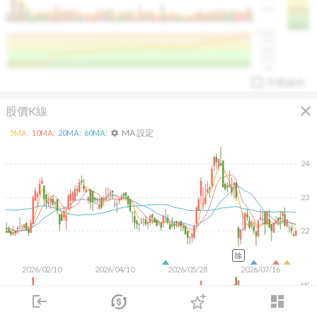
50K
1393.1
1381.1
%
100%
%
75%
%
50%
%
25%
%
0%
手勢操作
close
股價K線
MA 設定
5
MA:
10
MA:
20
MA:
60
MA:
settings
24
23
arrow_drop_up
PL 指標:
94.88
%
22
除
2026/02/10
2026/04/10
2026/05/28
2026/07/16
6K
4K
login
dashboard
2K
市場
追蹤
下單
交易
登入