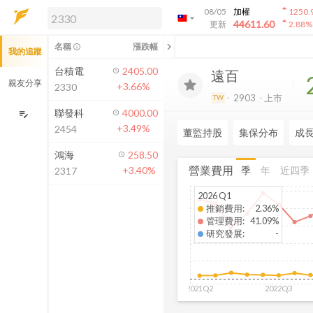
arrow_drop_up
08/05
加權
1250.
arrow_drop_down
arrow_drop_up
解鎖即時行情及進階功能
44611.60
更新
2.88
%
「綁定合作券商帳戶」或「訂閱任一
chevron_left
名稱
漲跌幅
info_outline
我的追蹤
方案」，即可解鎖以下功能：
即時行情
台積電
2405.00
遠百
即時市況與排行
親友分享
+3.66%
2330
到價通知
2903
上市
TW
成交金額熱力圖
聯發科
4000.00
edit_note
+3.49%
2454
前往方案訂閱
董監持股
集保分布
成
如何綁定合作券商
鴻海
258.50
營業費用
季
年
近四季
+3.40%
2317
2026 Q1
推銷費用
:
2.36%
管理費用
:
41.09%
研究發展
:
-
2021Q2
2022Q3