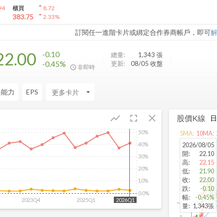
arrow_drop_up
94
櫃買
8.72
arrow_drop_up
383.75
2.33
%
訂閱任一進階卡片或綁定合作券商帳戶，即可
22.00
-0.10
總量:
1,343
張
-0.45%
更新:
08/05 收盤
非即時
長能力
EPS
arrow_drop_down
fullscreen
close
show_chart
股價K線
50%
5
MA:
10
MA:
40%
2026/08/05
開
:
22.10
30%
高
:
22.15
20%
低
:
21.90
收
:
22.00
10%
跌
:
-0.10
0.0%
幅
:
-0.45%
2023Q4
2025Q1
2026Q1
量
:
1,343張