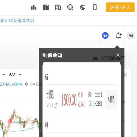
2903 營業費
leaderboard
public
phone_iphone
註冊 / 登入
用
2903 營業費用
解鎖即時及進階功能
notification_add
VS
到價通知
close
更強大的進階價量圖表
自訂我的版面
view_quilt
完整內容，僅限註冊會員使用
fullscreen
close
註冊/登入解鎖
20
MA:
60
MA:
MA 設定
settings
24
23