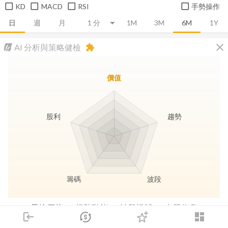
KD
MACD
RSI
手勢操作
日
週
月
1M
3M
6M
1Y
close
AI 分析與策略健檢
extension
價值
股利
趨勢
籌碼
波段
長線價值
趨勢動能
波段訊號
存股收息
login
dashboard
市場
追蹤
下單
交易
登入