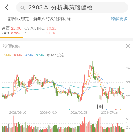
arrow_back_ios
search
訂閱或綁定，解鎖即時及進階功能
瞭解更多
遠百
22.00
C3.AI, INC.
10.22
2903
0.69%
AI
3.65%
close
股價K線
MA 設定
5
MA:
10
MA:
20
MA:
60
MA:
settings
24
23
22
除
2026/02/10
2026/04/10
2026/05/28
2026/07/16
6K
4K
2K