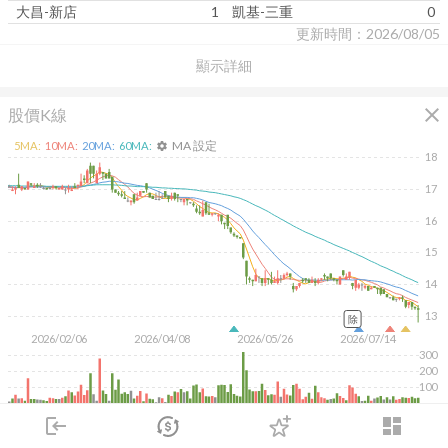
大昌-新店
1
凱基-三重
0
更新時間：2026/08/05
顯示詳細
close
股價K線
MA 設定
5
MA:
10
MA:
20
MA:
60
MA:
settings
18
17
16
15
14
13
除
2026/02/06
2026/04/08
2026/05/26
2026/07/14
300
200
100
KD
MACD
RSI
手勢操作
login
dashboard
市場
追蹤
下單
交易
登入