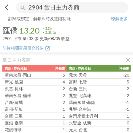
arrow_back_ios
search
匯僑
13.20
-0.38%
量:
33
張
訂閱或綁定，解鎖即時及進階功能
瞭解更多
匯僑
13.20
-0.05
-0.38%
2904
上市
量:
33
張
更新:
08/05 收盤
前往相關富果研究報告
open_in_new
close
當日主力券商
買超 - 券商分點
淨張數
賣超 - 券商分點
淨張數
華南永昌-岡山
5
元大-天母
-20
新光-桃園
4
富邦-七賢
-5
凱基-員林
2
台新-三民
-2
華南永昌-楠梓
2
兆豐-北高雄
-2
台新-緯城
2
華南永昌-基隆
-1
富邦-新板
1
兆豐-台中港
-1
合庫-三重
1
台灣摩根士丹利
-1
臺銀-臺南
1
永豐金-板新
0
花旗環球
1
元大-台北
0