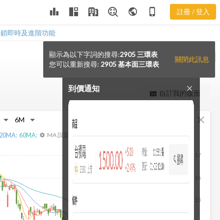
leaderboard
public
phone_iphone
註冊 / 登入
解鎖即時及進階功能
顯示為以下字詞的搜尋:
2905 三環表
notification_add
VS
關閉此訊息
您可以重新搜尋:
2905 基本面三環表
到價通知
close
更強大的進階價量圖表
自訂我的版面
view_quilt
完整內容，僅限註冊會員使用
fullscreen
close
註冊/登入解鎖
20
MA:
60
MA:
MA 設定
settings
17
16
15