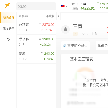
arrow_drop_down
08/07
加權
170.7
arrow_drop_down
arrow_drop_down
解鎖即時行情及進階功能
44225.91
更新
0.38
%
「綁定合作券商帳戶」或「訂閱任一
chevron_left
名稱
漲跌幅
info_outline
我的追蹤
方案」，即可解鎖以下功能：
即時行情
台積電
2370.00
三商
即時市況與排行
親友分享
+0.21%
2330
到價通知
2905
上市
TW
成交金額熱力圖
聯發科
3900.00
edit_note
-0.51%
2454
前往方案訂閱
富果研究報告
集保分
sticky_note_2
如何綁定合作券商
鴻海
260.00
基本面三環表
-1.70%
2317
「基本面三環表
1
9
3
分
價值環
發。將公司基本
股利報酬率好壞
分數越高代表投資價值越高
透過數據分析與
分數越低代表投資價值越低
以一目了然。三
參考殖利率 :
0.81%
投資人評估中長