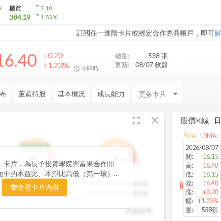
arrow_drop_down
9
櫃買
7.18
arrow_drop_down
384.19
1.83
%
訂閱任一進階卡片或綁定合作券商帳戶，即可
16.40
+0.20
總量:
538
張
+1.23%
更新:
08/07 收盤
非即時
布
董監持股
基本概況
成長能力
arrow_drop_down
fullscreen
close
股價K線
5
MA:
10
MA:
2026/08/07
低於低標
開
:
16.15
」卡片，為長予投資學院與富果合作開
1
9
1
9
高
:
16.40
1
分
9
分
股利環
營收環
面中的本益比、本淨比高低（第一環）、
低
:
16.15
（第二環）以及營收成長性（第三環），
收
:
16.40
分數越高代表股利報酬率越高
分數越高代表營收成長性高
查看卡片內容
漲
:
+0.20
統計處理，用三環的表達方式讓投資人可
分數越低代表股利報酬率越低
分數越低代表營收成長性低
幅
:
+1.23%
環的總分越高代表投資潛力越高，可做為
量
:
538張
詳細說明
期投資個股的重要參考指標。