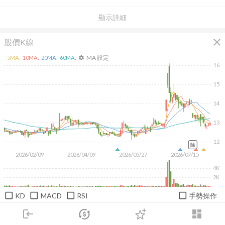
顯示詳細
close
股價K線
MA 設定
5
MA:
10
MA:
20
MA:
60
MA:
settings
16
15
14
13
12
除
2026/02/09
2026/04/09
2026/05/27
2026/07/15
4K
2K
KD
MACD
RSI
手勢操作
日
週
月
1M
3M
6M
1Y
login
dashboard
市場
追蹤
下單
交易
登入