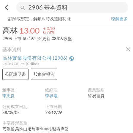
arrow_back_ios
search
高林
13.00
+
0.78%
量:
164
張
訂閱或綁定，解鎖即時及進階功能
瞭解更多
高林
13.00
+
0.10
0.78%
2906
上市
量:
164
張
更新:
08/06 收盤
close
基本資料
高林實業股份有限公司
(
2906
)
public
Collins Co., Ltd.
(
Collins
)
公開說明書
股東會報告
董事長
總經理
產業類別
李忠良
李界羲
貿易百貨
公司成立日期
上市日期
58/05/05
78/12/26
主要經營業務
國際貿易進口服飾零售生技醫療產業