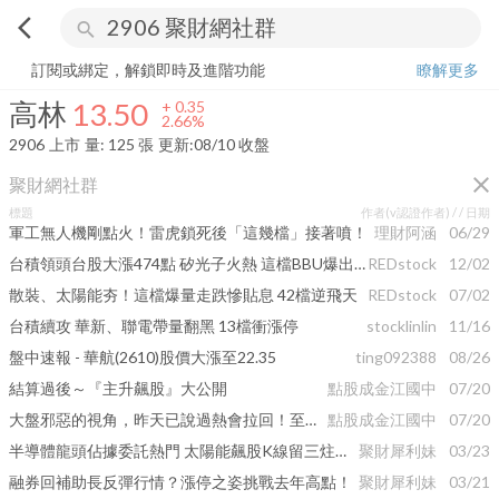
arrow_back_ios
search
高林
13.50
+
2.66%
量:
125
張
訂閱或綁定，解鎖即時及進階功能
瞭解更多
高林
13.50
+
0.35
2.66%
2906
上市
量:
125
張
更新:
08/10 收盤
close
聚財網社群
標題
作者(v認證作者) /
/ 日期
軍工無人機剛點火！雷虎鎖死後「這幾檔」接著噴！
理財阿涵
06/29
台積領頭台股大漲474點 矽光子火熱 這檔BBU爆出11萬張天量
REDstock
12/02
散裝、太陽能夯！這檔爆量走跌慘貼息 42檔逆飛天
REDstock
07/02
台積續攻 華新、聯電帶量翻黑 13檔衝漲停
stocklinlin
11/16
盤中速報 - 華航(2610)股價大漲至22.35
ting092388
08/26
結算過後～『主升飆股』大公開
點股成金江國中
07/20
大盤邪惡的視角，昨天已說過熱會拉回！至精無形、至大不可圍，不同視角將見證股價不同的故事！
點股成金江國中
07/20
半導體龍頭佔據委託熱門 太陽能飆股K線留三炷香！
聚財犀利妹
03/23
融券回補助長反彈行情？漲停之姿挑戰去年高點！
聚財犀利妹
03/21