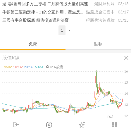
週K試圖奪回多方主導權 二月翻倍股天量創高連三黑！
聚財犀利妹
03/18
牛頓第三運動定律→力的交互作用，產生反作用力；如APP萬有引力→讓我們彼此吸引！幫您趨吉避凶汰弱留強
點股成金江國中
03/17
三國有事台股探底 價值投資獲利法寶
得勝兵法黃睿緯
03/15
1
»
免費
點數
close
股價K線
MA 設定
5
MA:
10
MA:
20
MA:
60
MA:
settings
16
15
14
13
12
除
login
dashboard
2026/02/11
2026/04/13
2026/05/29
2026/07/17
市場
追蹤
下單
交易
登入