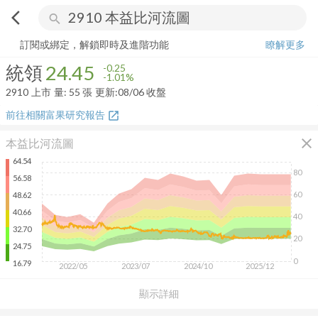
arrow_back_ios
search
統領
24.45
-1.01%
量:
55
張
訂閱或綁定，解鎖即時及進階功能
瞭解更多
統領
24.45
-0.25
-1.01%
2910
上市
量:
55
張
更新:
08/06 收盤
前往相關富果研究報告
open_in_new
close
本益比河流圖
64.54
80
56.58
60
48.62
40.66
40
32.70
20
24.75
0
16.79
2022/05
2023/07
2024/10
2025/12
顯示詳細