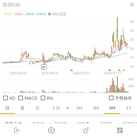
close
股價K線
MA 設定
5
MA:
10
MA:
20
MA:
60
MA:
settings
30
28
26
24
22
20
除
2026/02/09
2026/04/09
2026/05/27
2026/07/15
400
200
KD
MACD
RSI
手勢操作
日
週
月
1M
3M
6M
1Y
推薦卡片
基本面
技術面
消息面
籌碼面
財務報
login
dashboard
市場
追蹤
下單
交易
登入
融資融券
集保分布
董監持股
基本概況
基本資料