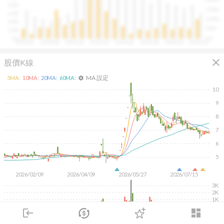
往往意味著未來幾季的營收與獲利將同步走強。這張卡片
8.0B
150M
讓你在市場還沒反應前，就能搶先洞察企業的成長訊號。
6.0B
100M
4.0B
50M
2.0B
0.0
0.0
2020Q1
2020Q4
2021Q3
2022Q2
2023Q1
2023Q4
2024Q3
2025Q2
close
股價K線
MA 設定
5
MA:
10
MA:
20
MA:
60
MA:
settings
10
9
8
7
6
5
2026/02/09
2026/04/09
2026/05/27
2026/07/15
3K
2K
1K
login
dashboard
KD
MACD
RSI
手勢操作
市場
追蹤
下單
交易
登入