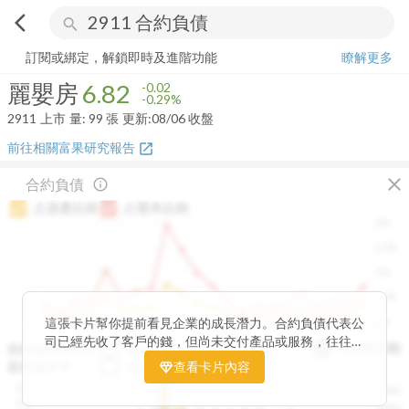
arrow_back_ios
search
麗嬰房
6.82
-0.29%
量:
99
張
訂閱或綁定，解鎖即時及進階功能
瞭解更多
麗嬰房
6.82
-0.02
-0.29%
2911
上市
量:
99
張
更新:
08/06 收盤
前往相關富果研究報告
open_in_new
close
合約負債
info_outline
占資產比例
占股本比例
2%
1.5%
1%
0.5%
0%
這張卡片幫你提前看見企業的成長潛力。合約負債代表公
2020Q1
2020Q4
2021Q3
2022Q2
2023Q1
2023Q4
2024Q3
2025Q2
司已經先收了客戶的錢，但尚未交付產品或服務，往往是
與存貨比較
合約負債成長率
QoQ
YoY
未來營收的先行指標。透過觀察合約負債的季度變化與其
存貨成長率
QoQ
查看卡片內容
YoY
佔資產、股本的比例，你可以判斷企業手中訂單是否穩定
12B
250M
成長、營收動能是否正在累積。當合約負債持續上升時，
10B
200M