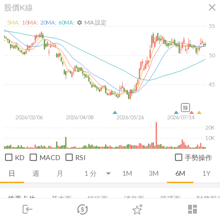
close
股價K線
MA 設定
5
MA:
10
MA:
20
MA:
60
MA:
settings
55
50
45
除
2026/02/06
2026/04/08
2026/05/26
2026/07/14
20K
10K
KD
MACD
RSI
手勢操作
日
週
月
1M
3M
6M
1Y
推薦卡片
基本面
技術面
消息面
籌碼面
財務報
login
dashboard
市場
追蹤
下單
交易
登入
集保分布
董監持股
EPS
股利政策
成長能力