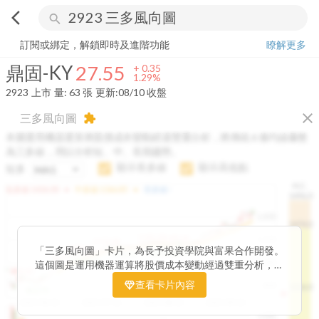
arrow_back_ios
search
鼎固-KY
27.55
+
1.29%
量:
63
張
訂閱或綁定，解鎖即時及進階功能
瞭解更多
鼎固-KY
27.55
+
0.35
1.29%
2923
上市
量:
63
張
更新:
08/10 收盤
close
三多風向圖
extension
本圖運用機器運算將股價成本變動經過雙重分析，將傳統 6 條均線彙整
為三多線，用以分析短、中、長期趨勢。
顯示長多線
顯示高低點
短多
H.C.
arrow_drop_up
arrow_drop_up
短多線:
1426.00
中多線:
1366.85
長多線:
-
1496.0
1,400
1474.0
1195.22
1185.26
1,200
1155.38
1100.60
「三多風向圖」卡片，為長予投資學院與富果合作開發。
1140.44
1130.48
1120.52
1060.76
1,000
這個圖是運用機器運算將股價成本變動經過雙重分析，把
899.40
傳統 6 條均線彙整為三多線，用以分析短、中、長期股價
查看卡片內容
800
1426.0
812.75
趨勢。
2025/04/23
2025/07/16
2025/08/20
2025/09/24
100K