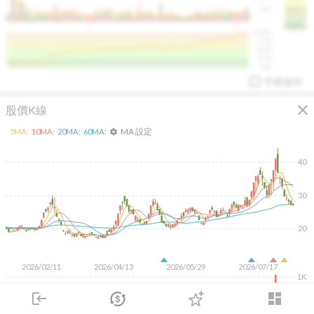
50K
1393.1
1381.1
%
100%
%
75%
%
50%
%
25%
%
0%
手勢操作
close
股價K線
MA 設定
5
MA:
10
MA:
20
MA:
60
MA:
settings
40
30
arrow_drop_up
PL 指標:
94.88
%
20
2026/02/11
2026/04/13
2026/05/29
2026/07/17
1K
500
login
dashboard
市場
追蹤
下單
交易
登入