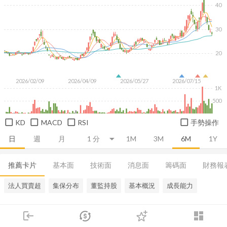
40
30
20
2026/02/09
2026/04/09
2026/05/27
2026/07/15
1K
500
KD
MACD
RSI
手勢操作
日
週
月
1M
3M
6M
1Y
推薦卡片
基本面
技術面
消息面
籌碼面
財務報
法人買賣超
集保分布
董監持股
基本概況
成長能力
login
dashboard
市場
追蹤
下單
交易
登入