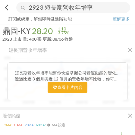
arrow_back_ios
search
鼎固-KY
28.20
-3.75%
量:
400
張
訂閱或綁定，解鎖即時及進階功能
瞭解更多
鼎固-KY
28.20
-1.10
-3.75%
2923
上市
量:
400
張
更新:
08/06 收盤
close
短長期營收年增率
60%
1400
1200
40%
短長期營收年增率能幫你快速掌握公司營運動能的變化。
1000
透過比近 3 個月與近 12 個月的營收年增率比較，你可以
20%
800
一眼看出短期成長是否延續長期趨勢。當短期營收增速開
查看卡片內容
600
0%
始超越長期平均，往往代表公司業績正加速向上；反之，
400
若短期成長放緩，則可能意味動能趨緩。搭配股價走勢觀
-20%
200
2020/08
2022/01
2024/02
2025/03
察，這張卡片能幫助你判斷基本面與市場反應是否一致，
提前捕捉成長反轉的關鍵訊號。
close
股價K線
MA 設定
5
MA:
10
MA:
20
MA:
60
MA:
settings