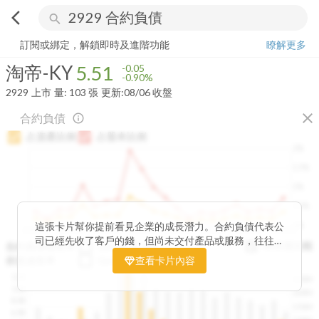
arrow_back_ios
search
淘帝-KY
5.51
-0.90%
量:
103
張
訂閱或綁定，解鎖即時及進階功能
瞭解更多
淘帝-KY
5.51
-0.05
-0.90%
2929
上市
量:
103
張
更新:
08/06 收盤
close
合約負債
info_outline
占資產比例
占股本比例
2%
1.5%
1%
0.5%
0%
這張卡片幫你提前看見企業的成長潛力。合約負債代表公
2020Q1
2020Q4
2021Q3
2022Q2
2023Q1
2023Q4
2024Q3
2025Q2
司已經先收了客戶的錢，但尚未交付產品或服務，往往是
與存貨比較
合約負債成長率
QoQ
YoY
未來營收的先行指標。透過觀察合約負債的季度變化與其
存貨成長率
QoQ
查看卡片內容
YoY
佔資產、股本的比例，你可以判斷企業手中訂單是否穩定
12B
250M
成長、營收動能是否正在累積。當合約負債持續上升時，
10B
200M
往往意味著未來幾季的營收與獲利將同步走強。這張卡片
8.0B
150M
讓你在市場還沒反應前，就能搶先洞察企業的成長訊號。
6.0B