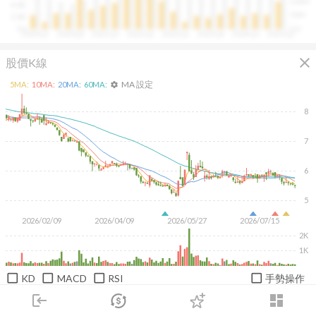
100M
4.0B
50M
2.0B
0.0
0.0
2020Q1
2020Q4
2021Q3
2022Q2
2023Q1
2023Q4
2024Q3
2025Q2
close
股價K線
MA 設定
5
MA:
10
MA:
20
MA:
60
MA:
settings
8
7
6
5
2026/02/09
2026/04/09
2026/05/27
2026/07/15
2K
1K
KD
MACD
RSI
手勢操作
login
dashboard
日
週
月
1M
3M
6M
1Y
市場
追蹤
下單
交易
登入