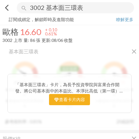
arrow_back_ios
search
歐格
16.60
+
0.61%
量:
86
張
訂閱或綁定，解鎖即時及進階功能
瞭解更多
歐格
16.60
+
0.10
0.61%
3002
上市
量:
86
張
更新:
08/06 收盤
close
基本面三環表
低於低標
1
9
1
9
1
9
3
分
1
分
9
分
價值環
股利環
營收環
「基本面三環表」卡片，為長予投資學院與富果合作開
分數越高代表投資價值越
分數越高代表股利報酬率
分數越高代表營收成長性
發。將公司基本面中的本益比、本淨比高低（第一環）、
高
越高
高
股利報酬率好壞（第二環）以及營收成長性（第三環），
查看卡片內容
分數越低代表投資價值越
分數越低代表股利報酬率
分數越低代表營收成長性
透過數據分析與統計處理，用三環的表達方式讓投資人可
低
越低
低
以一目了然。三環的總分越高代表投資潛力越高，可做為
投資人評估中長期投資個股的重要參考指標。
參考殖利率 :
0.81%
詳細說明
close
股價K線