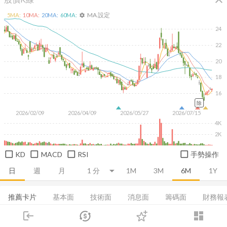
MA 設定
5
MA:
10
MA:
20
MA:
60
MA:
settings
24
22
20
18
16
除
2026/02/09
2026/04/09
2026/05/27
2026/07/15
4K
2K
KD
MACD
RSI
手勢操作
日
週
月
1M
3M
6M
1Y
推薦卡片
基本面
技術面
消息面
籌碼面
財務報
login
dashboard
當日主力券商
融資融券
董監持股
基本概況
股利政策
市場
追蹤
下單
交易
登入