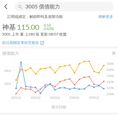
arrow_back_ios
search
神基
115.00
-0.43%
量:
2,580
張
訂閱或綁定，解鎖即時及進階功能
瞭解更多
神基
115.00
-0.50
-0.43%
3005
上市
量:
2,580
張
更新:
08/07 收盤
前往相關富果研究報告
open_in_new
close
償債能力
200%
180%
200.0
160%
140%
100.0
120%
100%
2021Q1
2022Q1
2023Q1
2024Q1
2025Q1
顯示詳細