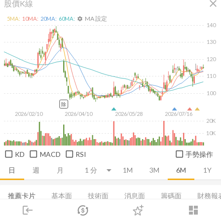
close
股價K線
MA 設定
5
MA:
10
MA:
20
MA:
60
MA:
settings
140
130
120
110
100
除
2026/02/10
2026/04/10
2026/05/28
2026/07/16
20K
10K
KD
MACD
RSI
手勢操作
日
週
月
1M
3M
6M
1Y
推薦卡片
基本面
技術面
消息面
籌碼面
財務報
login
dashboard
融資融券
董監持股
基本概況
營收
成長能力
市場
追蹤
下單
交易
登入