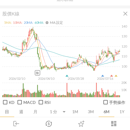
close
股價K線
MA 設定
5
MA:
10
MA:
20
MA:
60
MA:
settings
140
130
120
110
100
除
2026/02/10
2026/04/10
2026/05/28
2026/07/16
20K
10K
KD
MACD
RSI
手勢操作
日
週
月
1M
3M
6M
1Y
login
dashboard
推薦卡片
基本面
技術面
消息面
籌碼面
財務報
市場
追蹤
下單
交易
登入