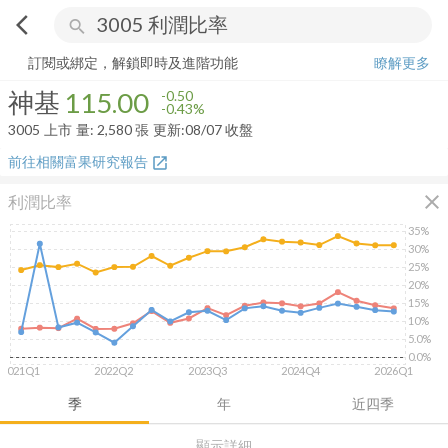
arrow_back_ios
search
神基
115.00
-0.43%
量:
2,580
張
訂閱或綁定，解鎖即時及進階功能
瞭解更多
神基
115.00
-0.50
-0.43%
3005
上市
量:
2,580
張
更新:
08/07 收盤
前往相關富果研究報告
open_in_new
close
利潤比率
35%
30%
25%
20%
15%
10%
5.0%
0.0%
2021Q1
2022Q2
2023Q3
2024Q4
2026Q1
季
年
近四季
顯示詳細