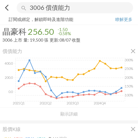
arrow_back_ios
search
晶豪科
256.50
-0.58%
量:
19,500
張
訂閱或綁定，解鎖即時及進階功能
瞭解更多
晶豪科
256.50
-1.50
-0.58%
3006
上市
量:
19,500
張
更新:
08/07 收盤
close
償債能力
300%
400.0
250%
200.0
200%
150%
0.0
100%
2021Q1
2022Q2
2023Q3
2024Q4
顯示詳細
close
股價K線