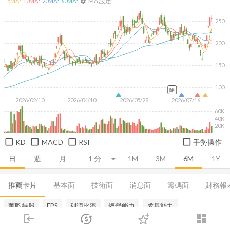
MA 設定
5
MA:
10
MA:
20
MA:
60
MA:
settings
250
200
150
100
除
2026/02/10
2026/04/10
2026/05/28
2026/07/16
60K
40K
20K
KD
MACD
RSI
手勢操作
日
週
月
1M
3M
6M
1Y
推薦卡片
基本面
技術面
消息面
籌碼面
財務報
董監持股
EPS
利潤比率
經營能力
成長能力
login
dashboard
市場
追蹤
下單
交易
登入