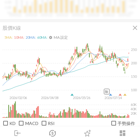
100M
4.0B
50M
2.0B
0.0
0.0
2020Q1
2020Q4
2021Q3
2022Q2
2023Q1
2023Q4
2024Q3
2025Q2
close
股價K線
MA 設定
5
MA:
10
MA:
20
MA:
60
MA:
settings
250
200
150
100
除
2026/02/06
2026/04/08
2026/05/26
2026/07/14
60K
40K
20K
KD
MACD
RSI
手勢操作
login
dashboard
日
週
月
1M
3M
6M
1Y
市場
追蹤
下單
交易
登入