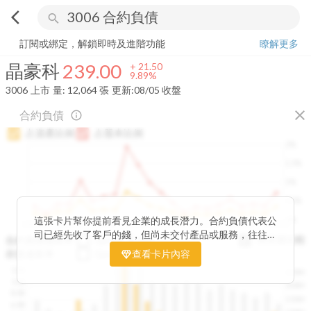
arrow_back_ios
search
晶豪科
239.00
+
9.89%
量:
12,064
張
訂閱或綁定，解鎖即時及進階功能
瞭解更多
晶豪科
239.00
+
21.50
9.89%
3006
上市
量:
12,064
張
更新:
08/05 收盤
close
合約負債
info_outline
占資產比例
占股本比例
2%
1.5%
1%
0.5%
0%
這張卡片幫你提前看見企業的成長潛力。合約負債代表公
2020Q1
2020Q4
2021Q3
2022Q2
2023Q1
2023Q4
2024Q3
2025Q2
司已經先收了客戶的錢，但尚未交付產品或服務，往往是
與存貨比較
合約負債成長率
QoQ
YoY
未來營收的先行指標。透過觀察合約負債的季度變化與其
存貨成長率
QoQ
查看卡片內容
YoY
佔資產、股本的比例，你可以判斷企業手中訂單是否穩定
12B
250M
成長、營收動能是否正在累積。當合約負債持續上升時，
10B
200M
往往意味著未來幾季的營收與獲利將同步走強。這張卡片
8.0B
150M
讓你在市場還沒反應前，就能搶先洞察企業的成長訊號。
6.0B