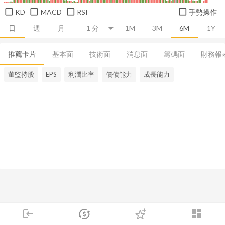
KD
MACD
RSI
手勢操作
日
週
月
1M
3M
6M
1Y
推薦卡片
基本面
技術面
消息面
籌碼面
財務報
董監持股
EPS
利潤比率
償債能力
成長能力
login
dashboard
市場
追蹤
下單
交易
登入