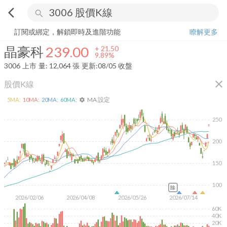
arrow_back_ios
search
晶豪科
239.00
+
9.89%
量:
12,064
張
訂閱或綁定，解鎖即時及進階功能
瞭解更多
晶豪科
239.00
+
21.50
9.89%
3006
上市
量:
12,064
張
更新:
08/05 收盤
close
股價K線
MA 設定
5
MA:
10
MA:
20
MA:
60
MA:
settings
250
200
150
100
除
2026/02/06
2026/04/08
2026/05/26
2026/07/14
60K
40K
20K