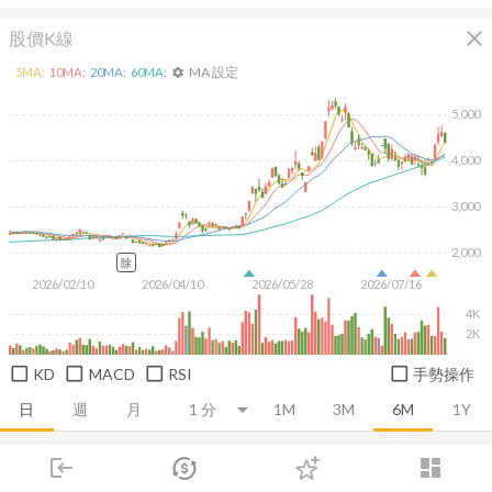
close
股價K線
MA 設定
5
MA:
10
MA:
20
MA:
60
MA:
settings
5,000
4,000
3,000
2,000
除
2026/02/10
2026/04/10
2026/05/28
2026/07/16
4K
2K
KD
MACD
RSI
手勢操作
日
週
月
1M
3M
6M
1Y
login
dashboard
推薦卡片
基本面
技術面
消息面
籌碼面
財務報
市場
追蹤
下單
交易
登入