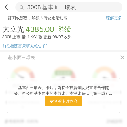
arrow_back_ios
search
大立光
4385.00
-5.19%
量:
1,666
張
訂閱或綁定，解鎖即時及進階功能
瞭解更多
大立光
4385.00
-240.00
-5.19%
3008
上市
量:
1,666
張
更新:
08/07 收盤
前往相關富果研究報告
open_in_new
close
基本面三環表
低於低標
1
9
1
9
1
9
3
分
1
分
9
分
價值環
股利環
營收環
「基本面三環表」卡片，為長予投資學院與富果合作開
分數越高代表投資價值越
分數越高代表股利報酬率
分數越高代表營收成長性
發。將公司基本面中的本益比、本淨比高低（第一環）、
高
越高
高
股利報酬率好壞（第二環）以及營收成長性（第三環），
查看卡片內容
分數越低代表投資價值越
分數越低代表股利報酬率
分數越低代表營收成長性
透過數據分析與統計處理，用三環的表達方式讓投資人可
低
越低
低
以一目了然。三環的總分越高代表投資潛力越高，可做為
投資人評估中長期投資個股的重要參考指標。
參考殖利率 :
0.81%
詳細說明