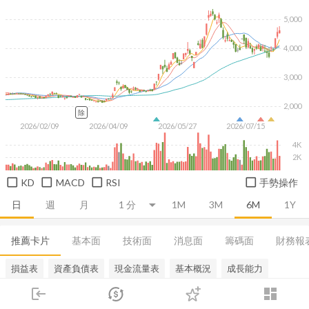
5,000
4,000
3,000
2,000
除
2026/02/09
2026/04/09
2026/05/27
2026/07/15
4K
2K
KD
MACD
RSI
手勢操作
日
週
月
1M
3M
6M
1Y
推薦卡片
基本面
技術面
消息面
籌碼面
財務報
損益表
資產負債表
現金流量表
基本概況
成長能力
login
dashboard
市場
追蹤
下單
交易
登入