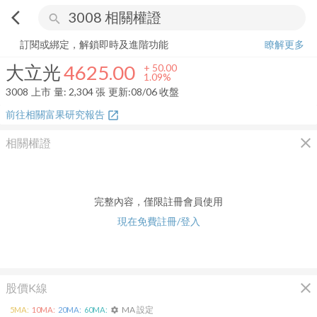
arrow_back_ios
search
大立光
4625.00
+
1.09%
量:
2,304
張
訂閱或綁定，解鎖即時及進階功能
瞭解更多
大立光
4625.00
+
50.00
1.09%
3008
上市
量:
2,304
張
更新:
08/06 收盤
前往相關富果研究報告
open_in_new
close
相關權證
完整內容，僅限註冊會員使用
現在免費註冊/登入
close
股價K線
MA 設定
5
MA:
10
MA:
20
MA:
60
MA:
settings