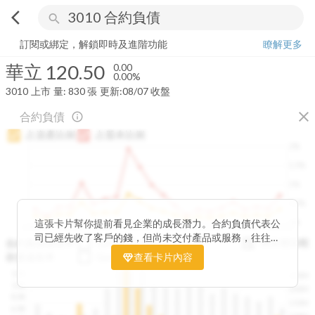
arrow_back_ios
search
華立
120.50
0.00%
量:
830
張
訂閱或綁定，解鎖即時及進階功能
瞭解更多
華立
120.50
0.00
0.00%
3010
上市
量:
830
張
更新:
08/07 收盤
close
合約負債
info_outline
占資產比例
占股本比例
2%
1.5%
1%
0.5%
0%
這張卡片幫你提前看見企業的成長潛力。合約負債代表公
2020Q1
2020Q4
2021Q3
2022Q2
2023Q1
2023Q4
2024Q3
2025Q2
司已經先收了客戶的錢，但尚未交付產品或服務，往往是
與存貨比較
合約負債成長率
QoQ
YoY
未來營收的先行指標。透過觀察合約負債的季度變化與其
存貨成長率
QoQ
查看卡片內容
YoY
佔資產、股本的比例，你可以判斷企業手中訂單是否穩定
12B
250M
成長、營收動能是否正在累積。當合約負債持續上升時，
10B
200M
往往意味著未來幾季的營收與獲利將同步走強。這張卡片
8.0B
150M
讓你在市場還沒反應前，就能搶先洞察企業的成長訊號。
6.0B