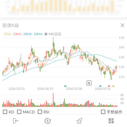
100M
4.0B
50M
2.0B
0.0
0.0
2020Q1
2020Q4
2021Q3
2022Q2
2023Q1
2023Q4
2024Q3
2025Q2
close
股價K線
MA 設定
5
MA:
10
MA:
20
MA:
60
MA:
settings
150
140
130
120
110
除
2026/02/10
2026/04/10
2026/05/28
2026/07/16
6K
4K
2K
KD
MACD
RSI
手勢操作
login
dashboard
日
週
月
1M
3M
6M
1Y
市場
追蹤
下單
交易
登入