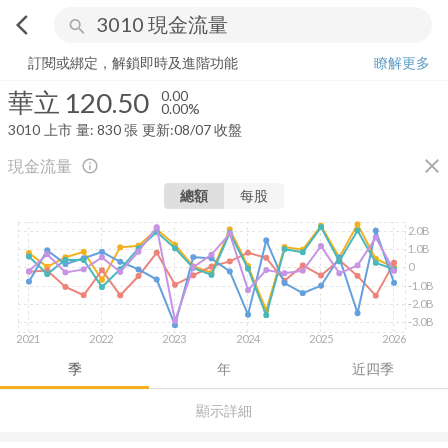
arrow_back_ios
search
華立
120.50
0.00%
量:
830
張
訂閱或綁定，解鎖即時及進階功能
瞭解更多
華立
120.50
0.00
0.00%
3010
上市
量:
830
張
更新:
08/07 收盤
close
現金流量
info_outline
總額
每股
2.0B
1.0B
0
-1.0B
-2.0B
-3.0B
2021
2022
2023
2024
2025
2026
季
年
近四季
顯示詳細