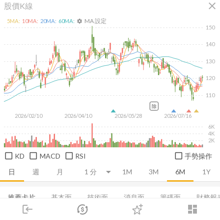
close
股價K線
MA 設定
5
MA:
10
MA:
20
MA:
60
MA:
settings
150
140
130
120
110
除
2026/02/10
2026/04/10
2026/05/28
2026/07/16
6K
4K
2K
KD
MACD
RSI
手勢操作
日
週
月
1M
3M
6M
1Y
推薦卡片
基本面
技術面
消息面
籌碼面
財務報
login
dashboard
市場
追蹤
下單
交易
登入
集保分布
董監持股
基本概況
營收
成長能力