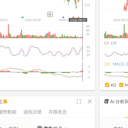
110
除
04/10
2026/05/28
2026/07/16
2026/02/2
2026/08/07
6K
4K
2K
K9:
D9:
80
50
20
DIF:
MACD:
4
0
-4
KD
fullscreen
close
立
AI 分
extension
趨勢動能
波段訊號
存股收息