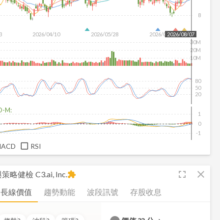
8
3
2026/04/10
2026/05/28
2026/07/16
2026/08/07
30M
20M
10M
80
50
20
D-M:
1
0
-1
MACD
RSI
fullscreen
close
析與策略健檢
C3.ai, Inc.
extension
長線價值
趨勢動能
波段訊號
存股收息