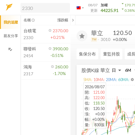
arrow_drop_down
08/07
加權
170.7
arrow_drop_down
arrow_drop_down
解鎖即時行情及進階功能
44225.91
更新
0.38
%
「綁定合作券商帳戶」或「訂閱任一
chevron_left
名稱
漲跌幅
info_outline
我的追蹤
方案」，即可解鎖以下功能：
即時行情
台積電
2370.00
120.50
華立
即時市況與排行
親友分享
+0.21%
2330
+0.00%
3010
TW
到價通知
成交金額熱力圖
聯發科
3900.00
edit_note
集保分布
董監持股
成
-0.51%
2454
前往方案訂閱
如何綁定合作券商
鴻海
260.00
股價K線
華立
-1.70%
2317
5
MA:
10
MA:
20
MA:
60
MA:
settings
2026/08/07
開
:
121.00
高
:
122.00
低
:
118.50
收
:
120.50
漲
:
+0.00
幅
:
+0.00%
量
:
830張