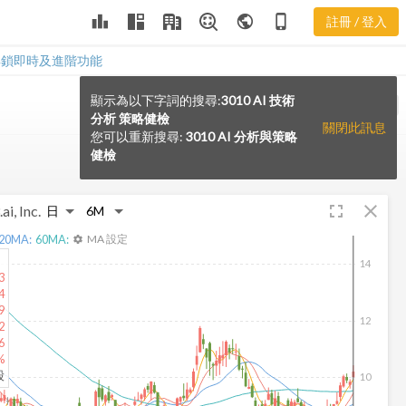
leaderboard
public
phone_iphone
註冊 / 登入
解鎖即時及進階功能
顯示為以下字詞的搜尋:
3010 AI 技術
VS
分析 策略健檢
關閉此訊息
您可以重新搜尋:
3010 AI 分析與策略
健檢
fullscreen
close
ai, Inc.
20
MA:
60
MA:
MA 設定
settings
14
3
4
9
12
2
6
%
股
10