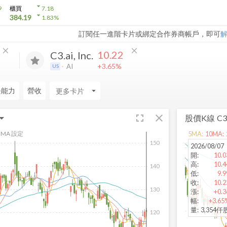
arrow_drop_down
9
櫃買
7.18
arrow_drop_down
384.19
1.83
%
訂閱任一進階卡片或綁定合作券商帳戶，即可
close
close
10.22
C3.ai, Inc.
+3.65%
AI
US
長能力
營收
arrow_drop_down
fullscreen
close
股價K線
C3.
MA 設定
5
MA:
10
MA:
150
2026/08/07
開
:
10.0
高
:
10.4
140
低
:
9.9
收
:
10.2
130
漲
:
+0.3
幅
:
+3.65
量
:
3,354仟
120