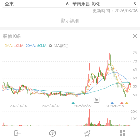
亞東
6
華南永昌-彰化
-5
更新時間：2026/08/06
顯示詳細
close
股價K線
MA 設定
5
MA:
10
MA:
20
MA:
60
MA:
settings
75
70
65
60
55
50
除
2026/02/09
2026/04/09
2026/05/27
2026/07/15
20K
10K
KD
MACD
RSI
手勢操作
login
dashboard
市場
追蹤
下單
交易
登入