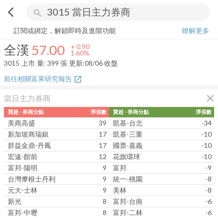
arrow_back_ios
search
全漢
57.00
+
1.60%
量:
399
張
訂閱或綁定，解鎖即時及進階功能
瞭解更多
全漢
57.00
+
0.90
1.60%
3015
上市
量:
399
張
更新:
08/06 收盤
前往相關富果研究報告
open_in_new
close
當日主力券商
買超 - 券商分點
淨張數
賣超 - 券商分點
淨張數
美商高盛
39
凱基-台北
-34
新加坡商瑞銀
17
凱基-三重
-10
群益金鼎-丹鳳
17
國票-嘉義
-10
宏遠-館前
12
花旗環球
-10
富邦-陽明
9
富邦
-9
台灣摩根士丹利
9
統一-桃園
-8
元大-士林
9
美林
-8
新光
8
富邦-台南
-6
富邦-中壢
8
富邦-二林
-6