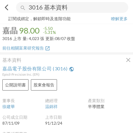
arrow_back_ios
search
嘉晶
98.00
-5.31%
量:
4,023
張
訂閱或綁定，解鎖即時及進階功能
瞭解更多
嘉晶
98.00
-5.50
-5.31%
3016
上市
量:
4,023
張
更新:
08/07 收盤
前往相關富果研究報告
open_in_new
close
基本資料
嘉晶電子股份有限公司
(
3016
)
public
Episil-Precision Inc.
(
EPi
)
公開說明書
股東會報告
董事長
總經理
產業類別
徐建華
温錦祥
半導體業
公司成立日期
上市日期
87/11/09
91/12/24