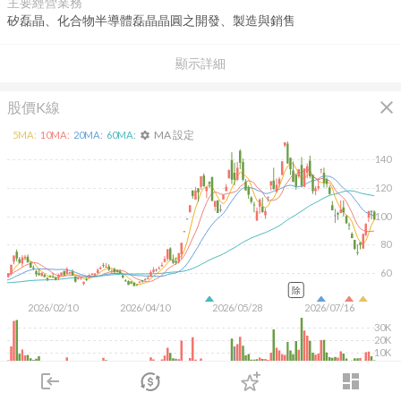
主要經營業務
矽磊晶、化合物半導體磊晶晶圓之開發、製造與銷售
顯示詳細
close
股價K線
MA 設定
5
MA:
10
MA:
20
MA:
60
MA:
settings
140
120
100
80
60
除
2026/02/10
2026/04/10
2026/05/28
2026/07/16
30K
20K
10K
login
dashboard
KD
MACD
RSI
手勢操作
市場
追蹤
下單
交易
登入