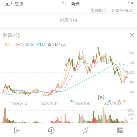
元大-豐原
24
新光
-29
更新時間：2026/08/07
顯示詳細
close
股價K線
MA 設定
5
MA:
10
MA:
20
MA:
60
MA:
settings
140
120
100
80
60
除
2026/02/10
2026/04/10
2026/05/28
2026/07/16
30K
20K
10K
KD
MACD
RSI
手勢操作
login
dashboard
市場
追蹤
下單
交易
登入