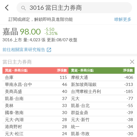
arrow_back_ios
search
嘉晶
98.00
-5.31%
量:
4,023
張
訂閱或綁定，解鎖即時及進階功能
瞭解更多
嘉晶
98.00
-5.50
-5.31%
3016
上市
量:
4,023
張
更新:
08/07 收盤
前往相關富果研究報告
open_in_new
close
當日主力券商
買超 - 券商分點
淨張數
賣超 - 券商分點
淨張數
合庫
115
摩根大通
-406
華南永昌-台中
46
新加坡商瑞銀
-313
美商高盛
40
台灣摩根士丹利
-185
凱基-台南
37
元大
-77
美林
33
凱基-台北
-55
國泰-敦南
30
群益金鼎
-39
元大-內湖
28
元大-新竹
-38
港商野村
28
統一
-34
元大-松江
24
凱基-市政
-30