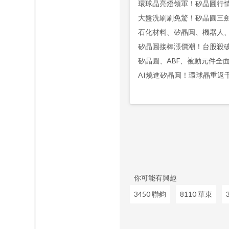
大盤洗刷刷免驚！矽晶圓三
石化材料、矽晶圓、機器人
矽晶圓接棒漲價潮！台股殺破
AI燒進矽晶圓！環球晶重返
你可能有興趣
3450 聯鈞
8110 華東