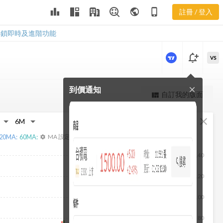
3016 聚財網
leaderboard
public
phone_iphone
註冊 / 登入
社群
3016 聚財網社群
解鎖即時及進階功能
notification_add
VS
到價通知
close
更強大的進階價量圖表
自訂我的版面
view_quilt
完整內容，僅限註冊會員使用
fullscreen
close
註冊/登入解鎖
20
MA:
60
MA:
MA 設定
settings
140
120
100
80