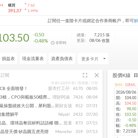
arrow_drop_up
94
櫃買
7.62
arrow_drop_up
391.37
1.99
%
訂閱任一進階卡片或綁定合作券商帳戶，即可
103.50
-0.50
總量:
7,215
張
-0.48%
更新:
08/06 收盤
非即時
損益表
現金流量表
資產負債表
arrow_drop_down
fullscreen
close
股價K線
訂閱
作者(v認證作者) /
觀看數
/ 日期
5
MA:
10
MA:
CB 全面噴發！
股市打工仔
6170
08/05
2026/08/06
驚天V轉震千點！記憶體連噴3根，CPO與載板50檔齊亮燈，下一檔飆股就在裡面！
理財阿涵
7426
08/04
開
:
104.00
高
:
104.50
7月前三強獲利飆破25%！神級操盤績效大公開，犀利股神8月賽正式開始！
聚財女孩
852
07/31
低
:
98.00
雄集體躺平
Niyati
2432
07/30
收
:
103.50
跌
:
-0.50
AI不只搶晶片還搶晶圓！中美晶、環球晶奪回材料話語權 聯電矽光子再點一把火
股童
873
07/15
幅
:
-0.48%
量
:
7,215張
球晶登天價 矽晶圓五虎亮燈
Menefer
359
07/13