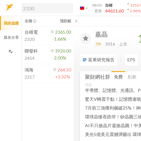
arrow_drop_up
08/05
加權
1250.
arrow_drop_down
arrow_drop_up
解鎖即時行情及進階功能
44611.60
更新
2.88
%
「綁定合作券商帳戶」或「訂閱任一
chevron_left
名稱
漲跌幅
info_outline
我的追蹤
方案」，即可解鎖以下功能：
即時行情
台積電
2365.00
嘉晶
即時市況與排行
親友分享
-1.66%
2330
到價通知
3016
上市
TW
成交金額熱力圖
聯發科
3920.00
edit_note
-2.00%
2454
前往方案訂閱
富果研究報告
EPS
sticky_note_2
如何綁定合作券商
鴻海
264.50
聚財網社群
免費
點數
+2.32%
2317
標題
半導體、記憶體、光通訊、P
環球晶慘吞跌停！矽晶圓三
美光5億美元震撼彈砸出 環