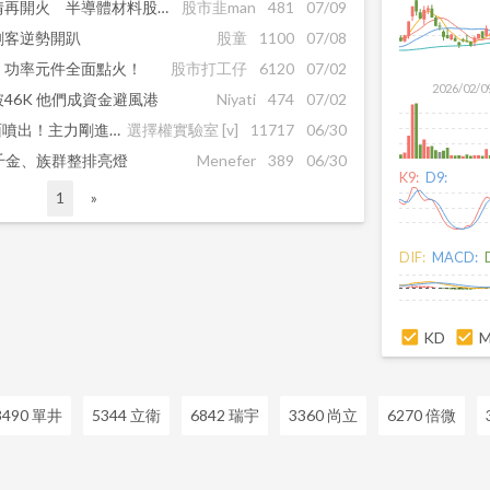
環球晶亮燈領軍！矽晶圓行情再開火 半導體材料股買盤升溫
股市韭man
481
07/09
劍客逆勢開趴
股童
1100
07/08
、功率元件全面點火！
股市打工仔
6120
07/02
2026/02/0
46K 他們成資金避風港
Niyati
474
07/02
矽晶圓、ABF、被動元件全面噴出！主力剛進場的「這兩檔」才是翻倍關鍵！
選擇權實驗室
[v]
11717
06/30
千金、族群整排亮燈
Menefer
389
06/30
K9:
D9:
1
»
DIF:
MACD:
KD
3490 單井
5344 立衛
6842 瑞宇
3360 尚立
6270 倍微