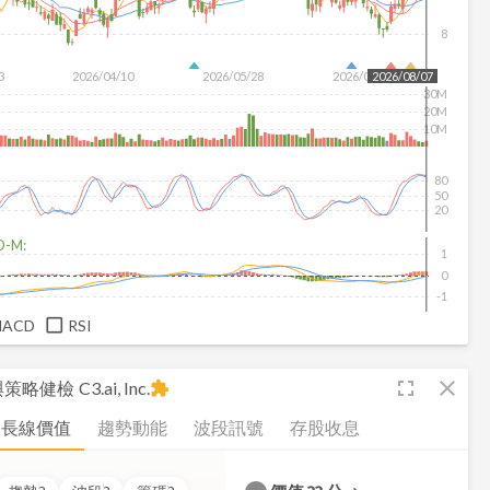
8
3
2026/04/10
2026/05/28
2026/07/16
2026/08/07
30M
20M
10M
80
50
20
D-M:
1
0
-1
MACD
RSI
fullscreen
close
析與策略健檢
C3.ai, Inc.
extension
長線價值
趨勢動能
波段訊號
存股收息