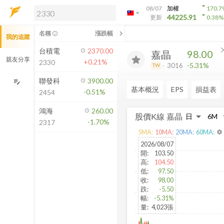
arrow_drop_down
08/07
加權
170.7
arrow_drop_down
arrow_drop_down
解鎖即時行情及進階功能
44225.91
更新
0.38
%
「綁定合作券商帳戶」或「訂閱任一
chevron_left
名稱
漲跌幅
info_outline
我的追蹤
方案」，即可解鎖以下功能：
即時行情
cl
台積電
2370.00
98.00
嘉晶
即時市況與排行
親友分享
+0.21%
2330
-5.31%
3016
TW
到價通知
成交金額熱力圖
聯發科
3900.00
edit_note
基本概況
EPS
損益表
-0.51%
2454
前往方案訂閱
如何綁定合作券商
鴻海
260.00
股價K線
嘉晶
-1.70%
2317
5
MA:
10
MA:
20
MA:
60
MA:
settings
2026/08/07
開
:
103.50
高
:
104.50
低
:
97.50
收
:
98.00
跌
:
-5.50
幅
:
-5.31%
量
:
4,023張