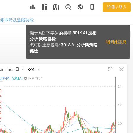
leaderboard
public
phone_iphone
註冊 / 登入
解鎖即時及進階功能
顯示為以下字詞的搜尋:
3016 AI 技術
VS
分析 策略健檢
關閉此訊息
您可以重新搜尋:
3016 AI 分析與策略
健檢
fullscreen
close
ai, Inc.
20
MA:
60
MA:
MA 設定
settings
14
3
4
9
12
2
6
%
股
10