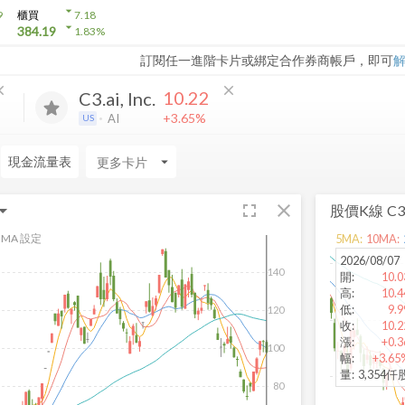
arrow_drop_down
9
櫃買
7.18
arrow_drop_down
384.19
1.83
%
訂閱任一進階卡片或綁定合作券商帳戶，即可
ose
close
10.22
C3.ai, Inc.
+3.65%
AI
US
現金流量表
arrow_drop_down
fullscreen
close
股價K線
C3.
MA 設定
5
MA:
10
MA:
2026/08/07
140
開
:
10.0
高
:
10.4
低
:
9.9
120
收
:
10.2
漲
:
+0.3
100
幅
:
+3.65
量
:
3,354仟
80