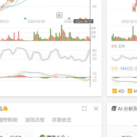
60
除
04/10
2026/05/28
2026/07/16
2026/02/2
2026/08/07
30K
20K
10K
K9:
D9:
80
50
20
DIF:
MACD:
10
0
-10
KD
fullscreen
close
晶
AI 分
extension
趨勢動能
波段訊號
存股收息