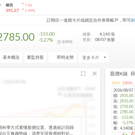
arrow_drop_up
9
櫃買
7.62
arrow_drop_up
391.37
1.99
%
訂閱任一進階卡片或綁定合作券商帳戶，即可
2785.00
-155.00
總量:
4,140
張
-5.27%
更新:
08/07 收盤
非即時
基本概況
董監持股
即時走勢
arrow_drop_down
fullscreen
close
股價K線
：
2025/08/08
5
MA:
10
MA:
決定係數(R²)：
0.805
2026/08/07
以還原股價繪製
開
:
2935.00
1500
高
:
2935.00
低
:
2750.00
1400
收
:
2785.00
1300
跌
:
-155.00
幅
:
-5.27%
1200
用科學方式看懂股價位置。透過統計回歸
量
:
4,140張
製出五條趨勢線，清楚呈現股價相對於長
1100