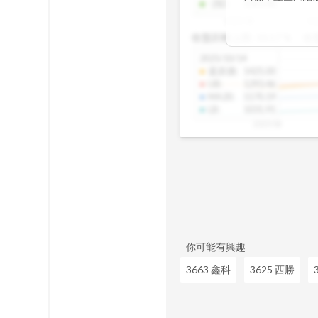
-2SD
:
1303.48
期均衡區間的位
2025/08
20
已偏離長期平均
收盤距離上限:
10.17
%
收
區間，則可能出
分析，更是幫助
2025/10/14
具，讓投資判斷
還原價
:
1425.00
UB
:
1293.46
MA20
:
1170.19
LB
:
1031.91
2025/08
你可能有興趣
3663 鑫科
3625 西勝