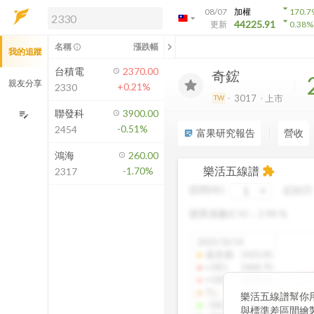
arrow_drop_down
08/07
加權
170.7
arrow_drop_down
arrow_drop_down
解鎖即時行情及進階功能
44225.91
更新
0.38
%
「綁定合作券商帳戶」或「訂閱任一
chevron_left
名稱
漲跌幅
info_outline
我的追蹤
方案」，即可解鎖以下功能：
即時行情
台積電
2370.00
奇鋐
即時市況與排行
親友分享
+0.21%
2330
到價通知
3017
上市
TW
成交金額熱力圖
聯發科
3900.00
edit_note
-0.51%
2454
前往方案訂閱
富果研究報告
營收
sticky_note_2
如何綁定合作券商
鴻海
260.00
樂活五線譜
-1.70%
extension
2317
區間(年)
起始日
變異係數(CV)：
2.98
%
2025/10/14
還原價
:
1425.00
+2SD
:
1468.70
+1SD
:
1428.01
TL
:
1386.85
樂活五線譜幫你
-1SD
:
1345.34
與標準差區間繪