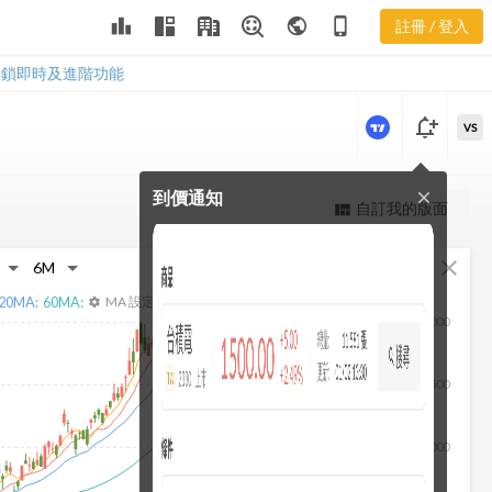
3017 樂活五
leaderboard
public
phone_iphone
註冊 / 登入
線譜
3017 樂活五線譜
解鎖即時及進階功能
notification_add
VS
到價通知
close
更強大的進階價量圖表
自訂我的版面
view_quilt
完整內容，僅限註冊會員使用
fullscreen
close
註冊/登入解鎖
20
MA:
60
MA:
MA 設定
settings
3,000
2,500
2,000