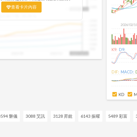
置。當股價落在上方紅色區間，代表股價
查看卡片內容
1000
25/09
2025/09
2025/10
2025/10/14
、短線可能過熱；反之，若接近下方綠色
盤距離下限:
38.09
%
現被低估的買進機會。五線譜不只是技術
1500
你掌握「合理價帶」與「長期趨勢」的工
2026/02/1
1400
更有依據、更有信心。
1300
1200
1100
1000
900
K9:
D9:
2025/09
2025/10
2025/10/14
DIF:
MACD:
KD
3594 磐儀
3088 艾訊
3128 昇銳
6143 振曜
5489 彩富