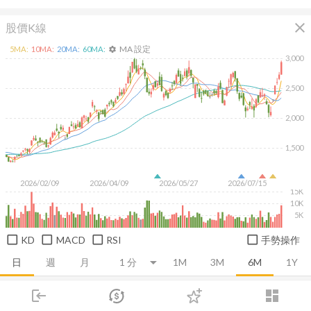
close
股價K線
MA 設定
5
MA:
10
MA:
20
MA:
60
MA:
settings
3,000
2,500
2,000
1,500
2026/02/09
2026/04/09
2026/05/27
2026/07/15
15K
10K
5K
KD
MACD
RSI
手勢操作
日
週
月
1M
3M
6M
1Y
login
dashboard
推薦卡片
基本面
技術面
消息面
籌碼面
財務報
市場
追蹤
下單
交易
登入