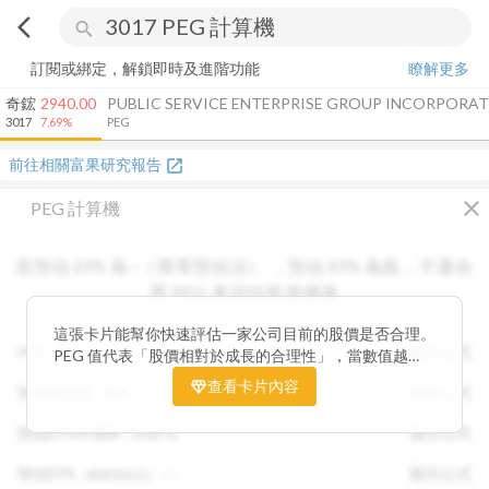
arrow_back_ios
search
訂閱或綁定，解鎖即時及進階功能
瞭解更多
奇鋐
2940.00
PUBLIC SERVICE ENTERPRISE GROUP INCORPORA
3017
7.69%
PEG
前往相關富果研究報告
open_in_new
close
PEG 計算機
若預估 EPS 為
-
（簡單預估法）
，
預估 EPS
為負，不適合
用 PEG 來評估投資價值
這張卡片能幫你快速評估一家公司目前的股價是否合理。
PEG :
N/A
顯示公式
PEG 值代表「股價相對於成長的合理性」，當數值越
低，通常表示股票價格尚未充分反映公司未來的獲利成長
查看卡片內容
預期本益比 :
N/A
顯示公式
潛力，具備投資吸引力。 卡片同時顯示預估 EPS、年增
率與本益比，幫助你從成長與估值兩個角度雙重判斷，找
預估EPS年增率 :
0.00
%
顯示公式
出真正被低估的潛力股，讓投資決策更有依據。
預估EPS
:
-
顯示公式
（簡單預估法）