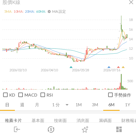
close
股價K線
MA 設定
5
MA:
10
MA:
20
MA:
60
MA:
settings
18
16
14
12
10
2026/02/10
2026/04/10
2026/05/28
2026/07/16
500
KD
MACD
RSI
手勢操作
日
週
月
1M
3M
6M
1Y
推薦卡片
基本面
技術面
消息面
籌碼面
財務報
login
dashboard
集保分布
董監持股
EPS
股利政策
成長能力
市場
追蹤
下單
交易
登入