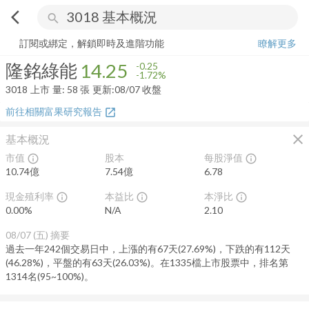
arrow_back_ios
search
隆銘綠能
14.25
-1.72%
量:
58
張
訂閱或綁定，解鎖即時及進階功能
瞭解更多
隆銘綠能
14.25
-0.25
-1.72%
3018
上市
量:
58
張
更新:
08/07 收盤
前往相關富果研究報告
open_in_new
close
基本概況
市值
股本
每股淨值
info_outline
info_outline
10.74億
7.54億
6.78
現金殖利率
本益比
本淨比
info_outline
info_outline
info_outline
0.00
%
N/A
2.10
08/07 (五)
摘要
過去一年242個交易日中，上漲的有67天(27.69%)，下跌的有112天
(46.28%)，平盤的有63天(26.03%)。在1335檔上市股票中，排名第
1314名(95~100%)。