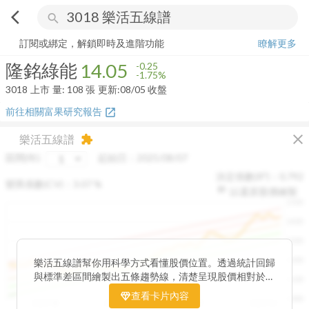
arrow_back_ios
search
隆銘綠能
14.05
-1.75%
量:
108
張
訂閱或綁定，解鎖即時及進階功能
瞭解更多
隆銘綠能
14.05
-0.25
-1.75%
3018
上市
量:
108
張
更新:
08/05 收盤
前往相關富果研究報告
open_in_new
close
樂活五線譜
extension
區間(年)
起始日：
2025/08/07
決定係數(R²)：
0.792
變異係數(CV)：
3.07
%
以還原股價繪製
1500
1400
1300
1200
樂活五線譜幫你用科學方式看懂股價位置。透過統計回歸
與標準差區間繪製出五條趨勢線，清楚呈現股價相對於長
1100
期均衡區間的位置。當股價落在上方紅色區間，代表股價
查看卡片內容
1000
已偏離長期平均、短線可能過熱；反之，若接近下方綠色
2025/08
2025/09
2025/09
2025/10