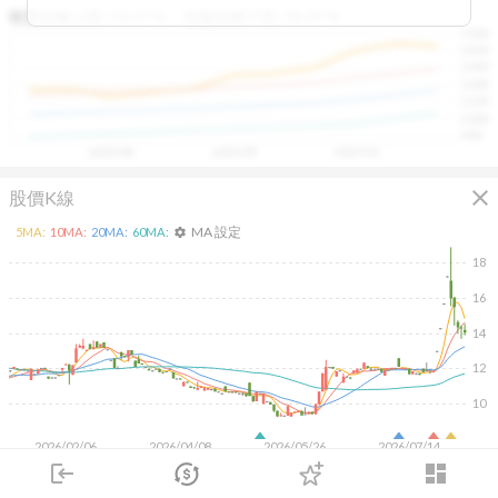
區間，則可能出現被低估的買進機會。五線譜不只是技術
收盤距離上限:
10.17
%
收盤距離下限:
38.09
%
1500
分析，更是幫助你掌握「合理價帶」與「長期趨勢」的工
1400
具，讓投資判斷更有依據、更有信心。
1300
1200
1100
1000
900
2025/08
2025/09
2025/10
close
股價K線
MA 設定
5
MA:
10
MA:
20
MA:
60
MA:
settings
18
16
14
12
10
2026/02/06
2026/04/08
2026/05/26
2026/07/14
login
dashboard
500
市場
追蹤
下單
交易
登入