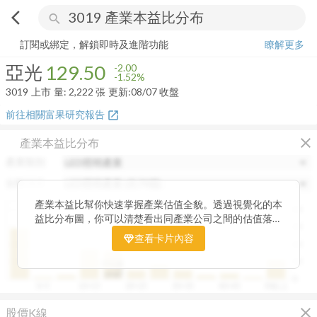
arrow_back_ios
search
亞光
129.50
-1.52%
量:
2,222
張
訂閱或綁定，解鎖即時及進階功能
瞭解更多
亞光
129.50
-2.00
-1.52%
3019
上市
量:
2,222
張
更新:
08/07 收盤
前往相關富果研究報告
open_in_new
close
產業本益比分布
產業類別
分類項目
產業本益比幫你快速掌握產業估值全貌。透過視覺化的本
40
益比分布圖，你可以清楚看出同產業公司之間的估值落
30
差，了解哪些股票相對被低估、哪些可能已偏貴。從中位
查看卡片內容
20
數、本益比範圍到個別公司位置，卡片讓你一眼辨識產業
整體的合理價帶。無論你想評估一家公司是否具吸引力，
10
中位數
或是找出估值落後的潛力股，這張卡片都能幫你用數據看
19.87
0
0~5
10~15
20~25
30~35
40~45
50以上
見機會，做出更精準的投資判斷。
close
股價K線