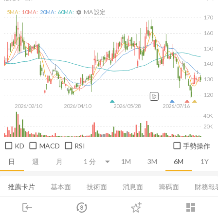
MA 設定
5
MA:
10
MA:
20
MA:
60
MA:
settings
170
160
150
140
130
120
除
2026/02/10
2026/04/10
2026/05/28
2026/07/16
40K
20K
KD
MACD
RSI
手勢操作
日
週
月
1M
3M
6M
1Y
推薦卡片
基本面
技術面
消息面
籌碼面
財務報
login
dashboard
損益表
資產負債表
現金流量表
EPS
成長能力
市場
追蹤
下單
交易
登入