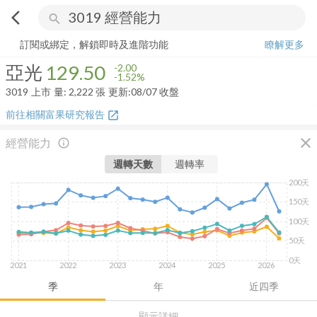
arrow_back_ios
search
亞光
129.50
-1.52%
量:
2,222
張
訂閱或綁定，解鎖即時及進階功能
瞭解更多
亞光
129.50
-2.00
-1.52%
3019
上市
量:
2,222
張
更新:
08/07 收盤
前往相關富果研究報告
open_in_new
close
經營能力
info_outline
週轉天數
週轉率
200天
150天
100天
50天
0天
2021
2022
2023
2024
2025
2026
季
年
近四季
顯示詳細