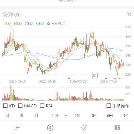
close
股價K線
MA 設定
5
MA:
10
MA:
20
MA:
60
MA:
settings
170
160
150
140
130
120
除
2026/02/10
2026/04/10
2026/05/28
2026/07/16
40K
20K
KD
MACD
RSI
手勢操作
日
週
月
1M
3M
6M
1Y
login
dashboard
推薦卡片
基本面
技術面
消息面
籌碼面
財務報
市場
追蹤
下單
交易
登入