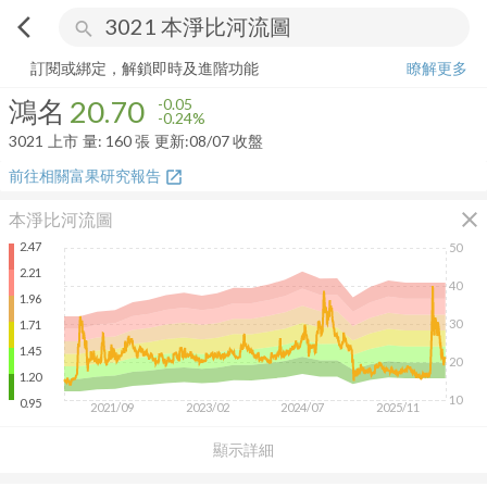
arrow_back_ios
search
鴻名
20.70
-0.24%
量:
160
張
訂閱或綁定，解鎖即時及進階功能
瞭解更多
鴻名
20.70
-0.05
-0.24%
3021
上市
量:
160
張
更新:
08/07 收盤
前往相關富果研究報告
open_in_new
close
本淨比河流圖
2.47
50
2.21
40
1.96
30
1.71
1.45
20
1.20
10
0.95
2021/09
2023/02
2024/07
2025/11
顯示詳細