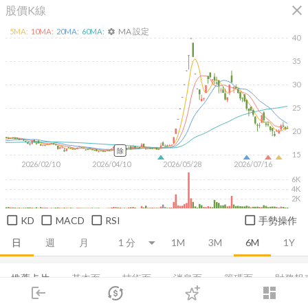
close
股價K線
MA 設定
5
MA:
10
MA:
20
MA:
60
MA:
settings
40
35
30
25
20
除
15
2026/02/10
2026/04/10
2026/05/28
2026/07/16
6K
4K
2K
KD
MACD
RSI
手勢操作
日
週
月
1M
3M
6M
1Y
推薦卡片
基本面
技術面
消息面
籌碼面
財務報
login
dashboard
市場
追蹤
下單
交易
登入
集保分布
董監持股
基本概況
股利政策
成長能力