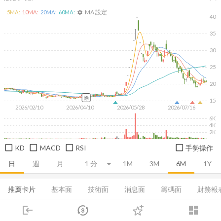
MA 設定
5
MA:
10
MA:
20
MA:
60
MA:
settings
40
35
30
25
20
除
15
2026/02/10
2026/04/10
2026/05/28
2026/07/16
6K
4K
2K
KD
MACD
RSI
手勢操作
日
週
月
1M
3M
6M
1Y
推薦卡片
基本面
技術面
消息面
籌碼面
財務報
login
dashboard
集保分布
董監持股
基本概況
股利政策
成長能力
市場
追蹤
下單
交易
登入