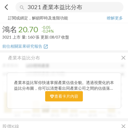
arrow_back_ios
search
鴻名
20.70
-0.24%
量:
160
張
訂閱或綁定，解鎖即時及進階功能
瞭解更多
鴻名
20.70
-0.05
-0.24%
3021
上市
量:
160
張
更新:
08/07 收盤
前往相關富果研究報告
open_in_new
close
產業本益比分布
產業類別
分類項目
產業本益比幫你快速掌握產業估值全貌。透過視覺化的本
40
益比分布圖，你可以清楚看出同產業公司之間的估值落
30
差，了解哪些股票相對被低估、哪些可能已偏貴。從中位
查看卡片內容
20
數、本益比範圍到個別公司位置，卡片讓你一眼辨識產業
整體的合理價帶。無論你想評估一家公司是否具吸引力，
10
中位數
或是找出估值落後的潛力股，這張卡片都能幫你用數據看
19.87
0
0~5
10~15
20~25
30~35
40~45
50以上
見機會，做出更精準的投資判斷。
close
股價K線