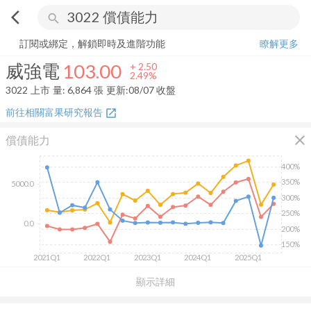
arrow_back_ios
search
威強電
103.00
+
2.49%
量:
6,864
張
訂閱或綁定，解鎖即時及進階功能
瞭解更多
威強電
103.00
+
2.50
2.49%
3022
上市
量:
6,864
張
更新:
08/07 收盤
前往相關富果研究報告
open_in_new
close
償債能力
400%
350%
5000.0
300%
250%
0.0
200%
150%
2021Q1
2022Q1
2023Q1
2024Q1
2025Q1
顯示詳細