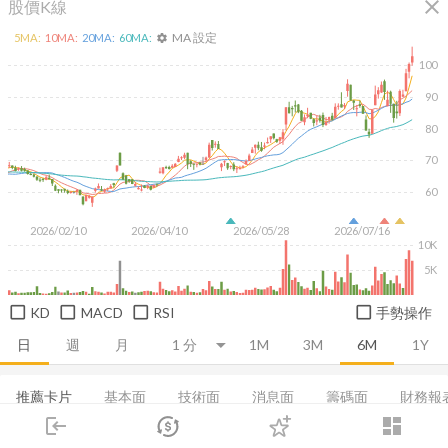
close
股價K線
MA 設定
5
MA:
10
MA:
20
MA:
60
MA:
settings
100
90
80
70
60
2026/02/10
2026/04/10
2026/05/28
2026/07/16
10K
5K
KD
MACD
RSI
手勢操作
日
週
月
1M
3M
6M
1Y
推薦卡片
基本面
技術面
消息面
籌碼面
財務報
login
dashboard
董監持股
基本概況
營收
股利政策
成長能力
市場
追蹤
下單
交易
登入