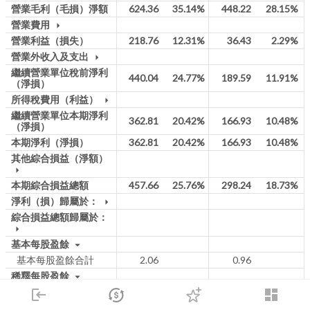
營業毛利（毛損）淨額
624.36
35.14%
448.22
28.15%
營業費用
arrow_drop_down
營業利益（損失）
218.76
12.31%
36.43
2.29%
營業外收入及支出
arrow_drop_down
繼續營業單位稅前淨利
440.04
24.77%
189.59
11.91%
（淨損）
所得稅費用（利益）
arrow_drop_down
繼續營業單位本期淨利
362.81
20.42%
166.93
10.48%
（淨損）
本期淨利（淨損）
362.81
20.42%
166.93
10.48%
其他綜合損益（淨額）
arrow_drop_down
本期綜合損益總額
457.66
25.76%
298.24
18.73%
淨利（損）歸屬於：
arrow_drop_down
綜合損益總額歸屬於：
arrow_drop_down
基本每股盈餘
arrow_drop_down
基本每股盈餘合計
2.06
0.96
稀釋每股盈餘
arrow_drop_down
稀釋每股盈餘合計
2.05
0.95
login
dashboard
市場
追蹤
下單
交易
登入
電子書