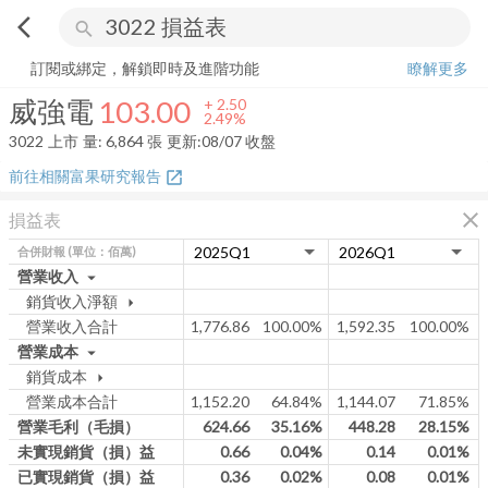
arrow_back_ios
search
威強電
103.00
+
2.49%
量:
6,864
張
訂閱或綁定，解鎖即時及進階功能
瞭解更多
威強電
103.00
+
2.50
2.49%
3022
上市
量:
6,864
張
更新:
08/07 收盤
前往相關富果研究報告
open_in_new
close
損益表
合併財報
(單位：佰萬)
營業收入
arrow_drop_down
銷貨收入淨額
arrow_drop_down
營業收入合計
1,776.86
100.00%
1,592.35
100.00%
營業成本
arrow_drop_down
銷貨成本
arrow_drop_down
營業成本合計
1,152.20
64.84%
1,144.07
71.85%
營業毛利（毛損）
624.66
35.16%
448.28
28.15%
未實現銷貨（損）益
0.66
0.04%
0.14
0.01%
已實現銷貨（損）益
0.36
0.02%
0.08
0.01%